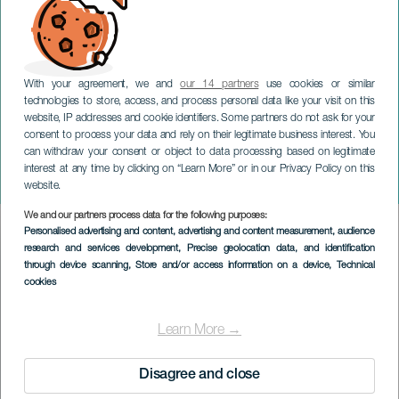
With your agreement, we and
our 14 partners
use cookies or similar
technologies to store, access, and process personal data like your visit on this
website, IP addresses and cookie identifiers. Some partners do not ask for your
consent to process your data and rely on their legitimate business interest. You
can withdraw your consent or object to data processing based on legitimate
GRAN CANARIA
interest at any time by clicking on “Learn More” or in our Privacy Policy on this
Brittisk soul
website.
We and our partners process data for the following purposes:
Imagen
Personalised advertising and content, advertising and content measurement, audience
Listado
research and services development
, Precise geolocation data, and identification
through device scanning
, Store and/or access information on a device
, Technical
cookies
Learn More →
Disagree and close