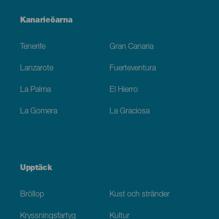
Menú
Kanarieöarna
Footer
Tenerife
Gran Canaria
Lanzarote
Fuerteventura
La Palma
El Hierro
La Gomera
La Graciosa
Upptäck
Bröllop
Kust och stränder
Kryssningsfartyg
Kultur