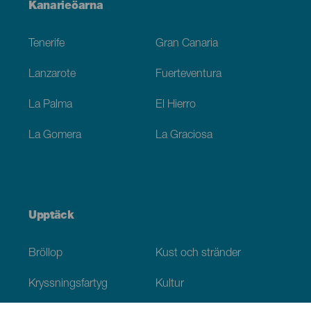
Menú
Kanarieöarna
Footer
Tenerife
Gran Canaria
Lanzarote
Fuerteventura
La Palma
El Hierro
La Gomera
La Graciosa
Upptäck
Bröllop
Kust och stränder
Kryssningsfartyg
Kultur