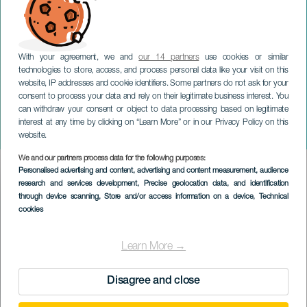
With your agreement, we and
our 14 partners
use cookies or similar
technologies to store, access, and process personal data like your visit on this
website, IP addresses and cookie identifiers. Some partners do not ask for your
consent to process your data and rely on their legitimate business interest. You
can withdraw your consent or object to data processing based on legitimate
GRAN CANARIA
interest at any time by clicking on “Learn More” or in our Privacy Policy on this
Barnens dag
website.
We and our partners process data for the following purposes:
Imagen
Personalised advertising and content, advertising and content measurement, audience
Listado
research and services development
, Precise geolocation data, and identification
through device scanning
, Store and/or access information on a device
, Technical
cookies
Learn More →
Disagree and close