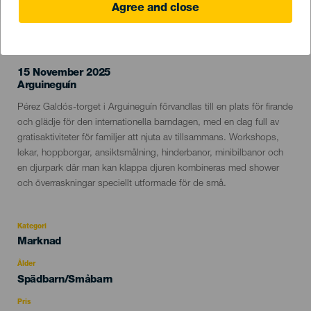
Agree and close
EVENEMANGET HÅLLS
15 November 2025
Localidad
Arguineguín
Descripción
Pérez Galdós-torget i Arguineguín förvandlas till en plats för firande
del
och glädje för den internationella barndagen, med en dag full av
evento
gratisaktiviteter för familjer att njuta av tillsammans. Workshops,
lekar, hoppborgar, ansiktsmålning, hinderbanor, minibilbanor och
en djurpark där man kan klappa djuren kombineras med shower
och överraskningar speciellt utformade för de små.
Kategori
Categoría
Marknad
del
evento
Ålder
Edad
Spädbarn/Småbarn
Recomendada
Pris