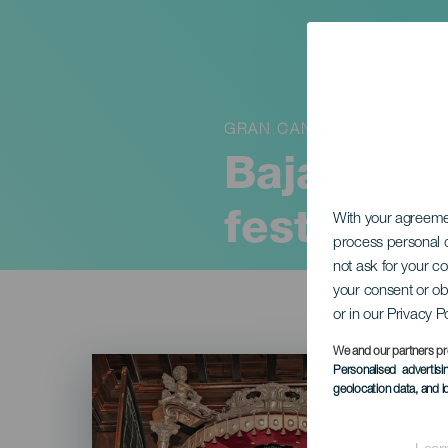
GRAN CANARIA
Bajada de
festlighet
With your agreem
process personal d
not ask for your c
your consent or ob
or in our Privacy P
We and our partners pr
Imagen
Personalised advertis
Listado
geolocation data, and i