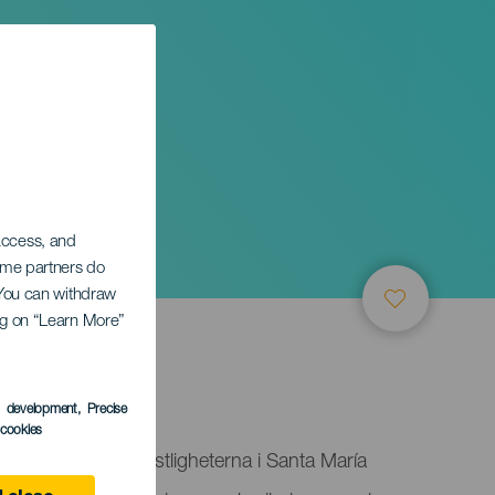
ías
 access, and
Some partners do
. You can withdraw
ing on “Learn More”
a
s development
, Precise
l cookies
 av Las Marías-festligheterna i Santa María