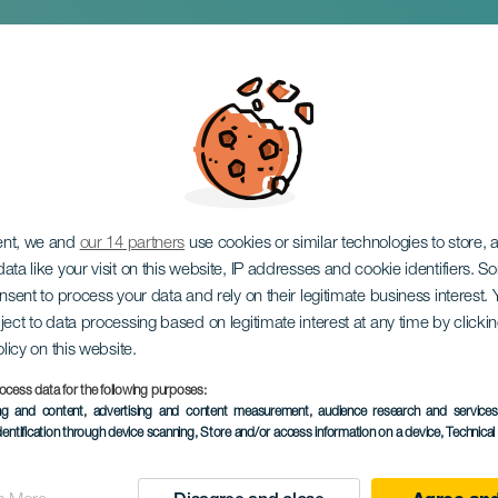
 La Rama i Las Mar
er
ent, we and
our 14 partners
use cookies or similar technologies to store,
ata like your visit on this website, IP addresses and cookie identifiers. 
onsent to process your data and rely on their legitimate business interest
ject to data processing based on legitimate interest at any time by click
olicy on this website.
September 2026
ocess data for the following purposes:
Localidad
Santa María de Guí
ing and content, advertising and content measurement, audience research and service
dentification through device scanning
, Store and/or access information on a device
, Technica
Descripción
Bajada de La Rama, en del