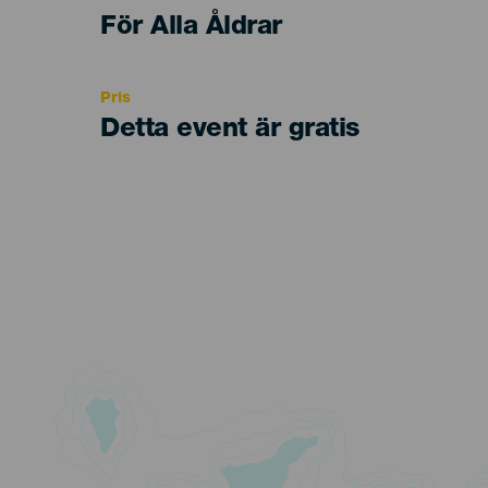
Edad
För Alla Åldrar
Recomendada
Pris
Detta event är gratis