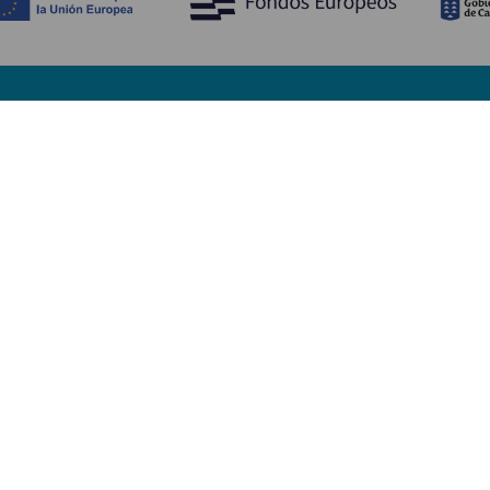
Upptäck
P
Bröllop
Kust och stränder
A
Kryssningsfartyg
Kultur
Ta
Gastronomi
Aktiv turism
Va
Alla artiklar
Se