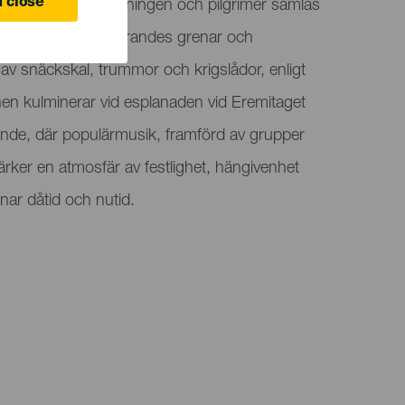
 close
l fest där lokalbefolkningen och pilgrimer samlas
ntaña de Vergara bärandes grenar och
av snäckskal, trummor och krigslådor, enligt
nen kulminerar vid esplanaden vid Eremitaget
de, där populärmusik, framförd av grupper
rker en atmosfär av festlighet, hängivenhet
ar dåtid och nutid.