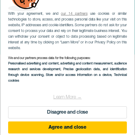
With your agreement, we and
our 14 partners
use cookies or similar
technologies to store, access, and process personal data like your visit on this
website, IP addresses and cookie identifiers. Some partners do not ask for your
consent to process your data and rely on their legitimate business interest. You
GRAN CANARIA
can withdraw your consent or object to data processing based on legitimate
Bajada de la Rama del
interest at any time by clicking on “Learn More” or in our Privacy Policy on this
Juncalillo
website.
We and our partners process data for the following purposes:
Imagen
Personalised advertising and content, advertising and content measurement, audience
Listado
research and services development
, Precise geolocation data, and identification
through device scanning
, Store and/or access information on a device
, Technical
cookies
Learn More →
Disagree and close
Agree and close
1 to 9 August