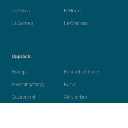
La Palma
El Hierro
La Gomera
La Graciosa
Upptäck
Bröllop
Kust och stränder
Kryssningsfartyg
Kultur
Gastronomi
Aktiv turism
Alla artiklar