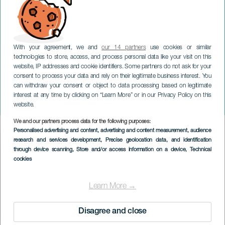
With your agreement, we and
our 14 partners
use cookies or similar
technologies to store, access, and process personal data like your visit on this
website, IP addresses and cookie identifiers. Some partners do not ask for your
consent to process your data and rely on their legitimate business interest. You
can withdraw your consent or object to data processing based on legitimate
GRAN CANARIA
interest at any time by clicking on “Learn More” or in our Privacy Policy on this
Aprilmässan
website.
We and our partners process data for the following purposes:
Imagen
Personalised advertising and content, advertising and content measurement, audience
Listado
research and services development
, Precise geolocation data, and identification
through device scanning
, Store and/or access information on a device
, Technical
cookies
Learn More →
Disagree and close