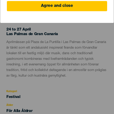
Agree and close
EVENEMANGET HÅLLS
24 to 27 April
Localidad
Las Palmas de Gran Canaria
Descripción
Aprilmässan på Plaza de La Puntilla i Las Palmas de Gran Canaria
del
är tänkt som ett andalusiskt inspirerat firande som förvandlar
evento
lokalen till en festlig miljö där musik, dans och traditionell
gastronomi kombineras med liveframträdanden och typisk
inredning, i ett evenemang öppet för allmänheten som förenar
tradition, fritid och kollektivt deltagande i en atmosfär som präglas
av färg, kultur och kustnära gemytlighet.
Kategori
Categoría
Festival
del
evento
Ålder
Edad
För Alla Åldrar