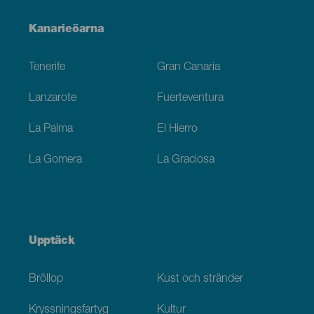
Menú
Kanarieöarna
Footer
Tenerife
Gran Canaria
Lanzarote
Fuerteventura
La Palma
El Hierro
La Gomera
La Graciosa
Upptäck
Bröllop
Kust och stränder
Kryssningsfartyg
Kultur