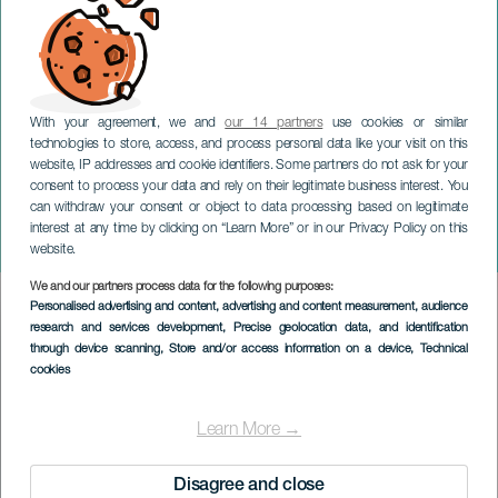
With your agreement, we and
our 14 partners
use cookies or similar
technologies to store, access, and process personal data like your visit on this
website, IP addresses and cookie identifiers. Some partners do not ask for your
consent to process your data and rely on their legitimate business interest. You
can withdraw your consent or object to data processing based on legitimate
GRAN CANARIA
interest at any time by clicking on “Learn More” or in our Privacy Policy on this
Animayo
website.
We and our partners process data for the following purposes:
Imagen
Personalised advertising and content, advertising and content measurement, audience
Listado
research and services development
, Precise geolocation data, and identification
through device scanning
, Store and/or access information on a device
, Technical
cookies
Learn More →
Disagree and close