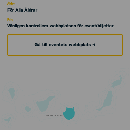
evento
Ålder
Edad
För Alla Åldrar
Recomendada
Pris
Vänligen kontrollera webbplatsen för event/biljetter
Gå till eventets webbplats
GRAN CANARIA