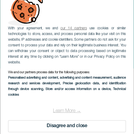
With your agreement, we and
our 14 partners
use cookies or similar
technologies to store, access, and process personal data like your visit on this
website, IP addresses and cookie identifiers. Some partners do not ask for your
consent to process your data and rely on their legitimate business interest. You
GRAN CANARIA
can withdraw your consent or object to data processing based on legitimate
Aissa & Henry Méndez på
interest at any time by clicking on “Learn More” or in our Privacy Policy on this
konsert
website.
We and our partners process data for the following purposes:
Imagen
Personalised advertising and content, advertising and content measurement, audience
Listado
research and services development
, Precise geolocation data, and identification
through device scanning
, Store and/or access information on a device
, Technical
cookies
Learn More →
Disagree and close