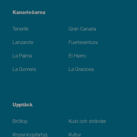
Menú
Kanarieöarna
Footer
Tenerife
Gran Canaria
Lanzarote
Fuerteventura
La Palma
El Hierro
La Gomera
La Graciosa
Upptäck
Bröllop
Kust och stränder
Kryssningsfartyg
Kultur