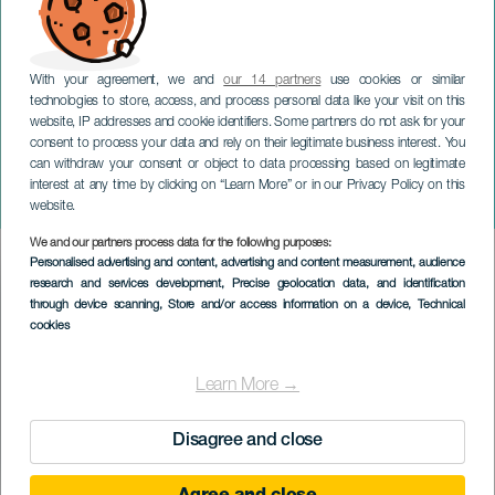
With your agreement, we and
our 14 partners
use cookies or similar
technologies to store, access, and process personal data like your visit on this
website, IP addresses and cookie identifiers. Some partners do not ask for your
consent to process your data and rely on their legitimate business interest. You
can withdraw your consent or object to data processing based on legitimate
GRAN CANARIA
interest at any time by clicking on “Learn More” or in our Privacy Policy on this
Agüimes populära kors
website.
We and our partners process data for the following purposes:
Imagen
Personalised advertising and content, advertising and content measurement, audience
Listado
research and services development
, Precise geolocation data, and identification
through device scanning
, Store and/or access information on a device
, Technical
cookies
Learn More →
Disagree and close