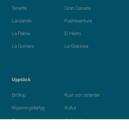
Tenerife
Gran Canaria
Lanzarote
Fuerteventura
La Palma
El Hierro
La Gomera
La Graciosa
Upptäck
Bröllop
Kust och stränder
Kryssningsfartyg
Kultur
Gastronomi
Aktiv turism