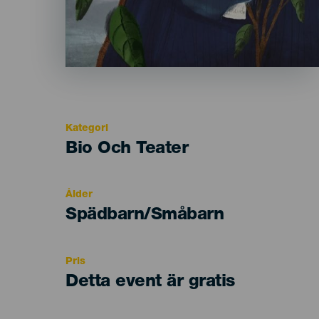
Kategori
Categoría
Bio Och Teater
del
evento
Ålder
Edad
Spädbarn/Småbarn
Recomendada
Pris
Detta event är gratis