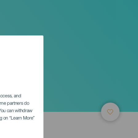
 access, and
Some partners do
. You can withdraw
ing on “Learn More”