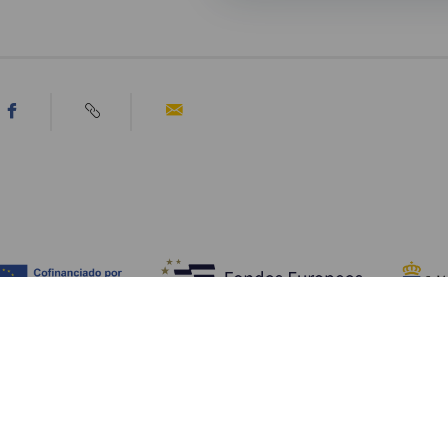
Upptäck
P