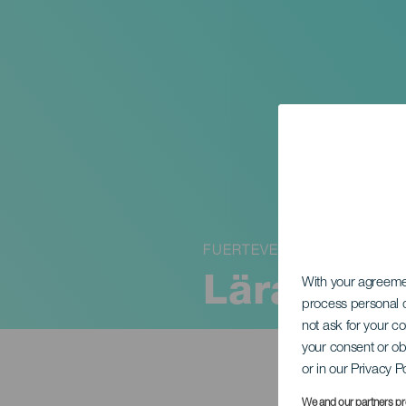
FUERTEVENTURA
Läraren
With your agreem
process personal d
not ask for your c
your consent or ob
or in our Privacy P
We and our partners pr