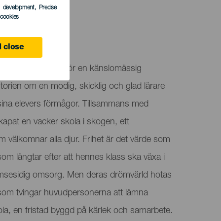
s development
, Precise
l cookies
 close
ongresses är värd för en känslomässig
torien om en modig, skicklig och glad lärare
 sina elevers förmågor. Tillsammans med
skapat en vacker skola i skogen, ett
välkomnar alla djur. Frihet är det värde som
om längtar efter att hennes klass ska växa i
ömsesidig omsorg. Men deras drömvärld hotas
 som tvingar huvudpersonerna att lämna
la, en fristad byggd på kärlek och samarbete.