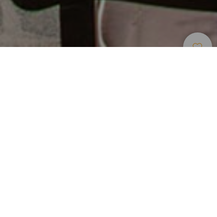
Boenden
>
La Gomera
>
Lanthotell
Ett hundraårigt hotell i Gomeras gröna hjärta
Vistas mellan tjocka hundraåriga väggar har sin fördel,
särskilt om det sker i mitt i naturen, där tuppen är den
bästa väckarklockan du kan ha. I Ibo Alfaro; ett hundraårigt
landsbygdshotell som befinner sig mellan odlade raviner på
ön La Gomera; finns det ett hem att återvända till. Vyerna,
ljusgröna, och personalens omtänksamma och
uppmärksamma behandling av gästerna är utan tvekan det
bästa.