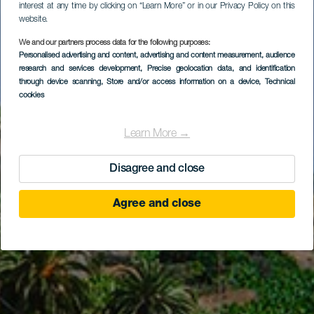
interest at any time by clicking on “Learn More” or in our Privacy Policy on this
website.
We and our partners process data for the following purposes:
Personalised advertising and content, advertising and content measurement, audience
research and services development
Hotell Ibo Alfaro
, Precise geolocation data, and identification
through device scanning
, Store and/or access information on a device
, Technical
cookies
Learn More →
Disagree and close
Agree and close