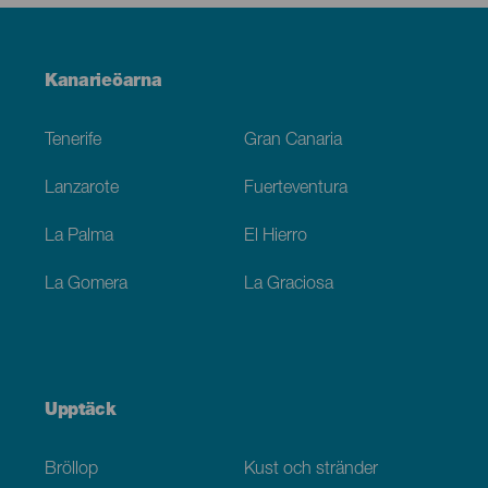
Menú
Kanarieöarna
Footer
Tenerife
Gran Canaria
Lanzarote
Fuerteventura
La Palma
El Hierro
La Gomera
La Graciosa
Upptäck
Bröllop
Kust och stränder