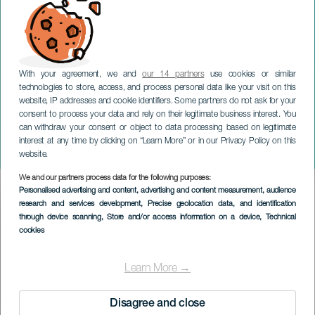
With your agreement, we and
our 14 partners
use cookies or similar
technologies to store, access, and process personal data like your visit on this
website, IP addresses and cookie identifiers. Some partners do not ask for your
consent to process your data and rely on their legitimate business interest. You
can withdraw your consent or object to data processing based on legitimate
TENERIFE
interest at any time by clicking on “Learn More” or in our Privacy Policy on this
Yosu La Roca på konsert
website.
We and our partners process data for the following purposes:
Imagen
Personalised advertising and content, advertising and content measurement, audience
Listado
research and services development
, Precise geolocation data, and identification
through device scanning
, Store and/or access information on a device
, Technical
cookies
Learn More →
Disagree and close