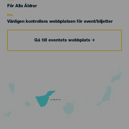
Edad
För Alla Åldrar
Recomendada
Pris
Vänligen kontrollera webbplatsen för event/biljetter
Gå till eventets webbplats
TENERIFE