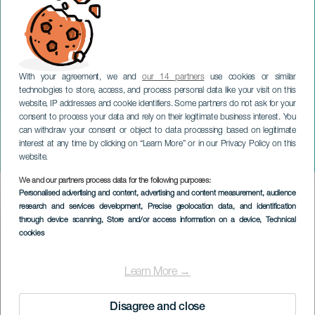
With your agreement, we and
our 14 partners
use cookies or similar
technologies to store, access, and process personal data like your visit on this
website, IP addresses and cookie identifiers. Some partners do not ask for your
consent to process your data and rely on their legitimate business interest. You
TENERIFE
can withdraw your consent or object to data processing based on legitimate
World Beer Festival -
interest at any time by clicking on “Learn More” or in our Privacy Policy on this
Santa Cruz
website.
We and our partners process data for the following purposes:
Imagen
Personalised advertising and content, advertising and content measurement, audience
Listado
research and services development
, Precise geolocation data, and identification
through device scanning
, Store and/or access information on a device
, Technical
cookies
Learn More →
Disagree and close