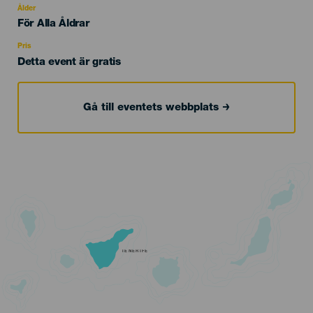
evento
Ålder
Edad
För Alla Åldrar
Recomendada
Pris
Detta event är gratis
Gå till eventets webbplats
TENERIFE