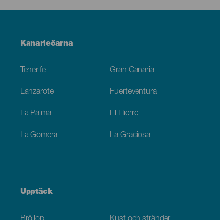
Menú
Kanarieöarna
Footer
Tenerife
Gran Canaria
Lanzarote
Fuerteventura
La Palma
El Hierro
La Gomera
La Graciosa
Upptäck
Bröllop
Kust och stränder