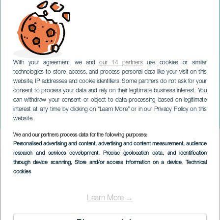
With your agreement, we and
our 14 partners
use cookies or similar
technologies to store, access, and process personal data like your visit on this
website, IP addresses and cookie identifiers. Some partners do not ask for your
consent to process your data and rely on their legitimate business interest. You
can withdraw your consent or object to data processing based on legitimate
TENERIFE
interest at any time by clicking on “Learn More” or in our Privacy Policy on this
Tubulair Qt i konsert
website.
We and our partners process data for the following purposes:
Imagen
Personalised advertising and content, advertising and content measurement, audience
Listado
research and services development
, Precise geolocation data, and identification
through device scanning
, Store and/or access information on a device
, Technical
cookies
Learn More →