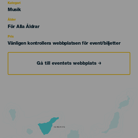
Kategori
Categoría
Musik
del
evento
Ålder
Edad
För Alla Åldrar
Recomendada
Pris
Vänligen kontrollera webbplatsen för event/biljetter
Gå till eventets webbplats
TENERIFE