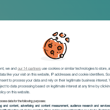
nal Wailers
ent, we and
our 14 partners
use cookies or similar technologies to store,
ata like your visit on this website, IP addresses and cookie identifiers. 
onsent to process your data and rely on their legitimate business interest
ject to data processing based on legitimate interest at any time by click
olicy on this website.
ocess data for the following purposes:
ing and content, advertising and content measurement, audience research and service