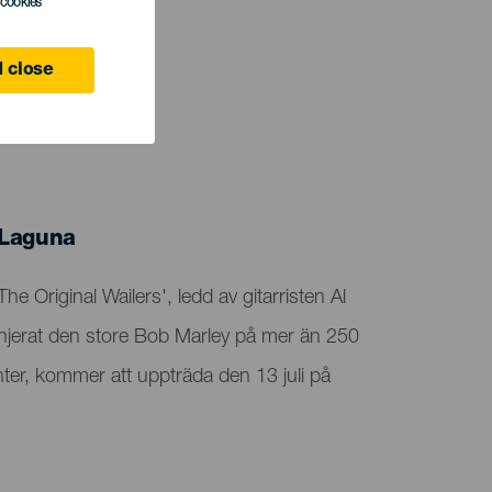
l cookies
 close
 Laguna
he Original Wailers', ledd av gitarristen Al
erat den store Bob Marley på mer än 250
ter, kommer att uppträda den 13 juli på