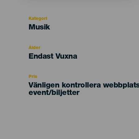
Kategori
Categoría
Musik
del
evento
Ålder
Edad
Endast Vuxna
Recomendada
Pris
Vänligen kontrollera webbplat
event/biljetter