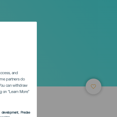
 access, and
Some partners do
. You can withdraw
ing on “Learn More”
s development
, Precise