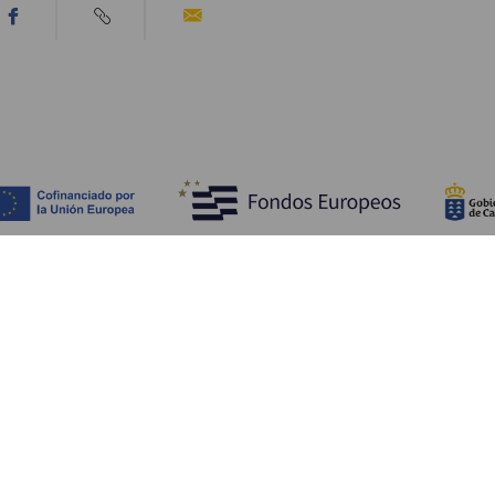
Upptäck
P
Bröllop
Kust och stränder
A
Kryssningsfartyg
Kultur
Ta