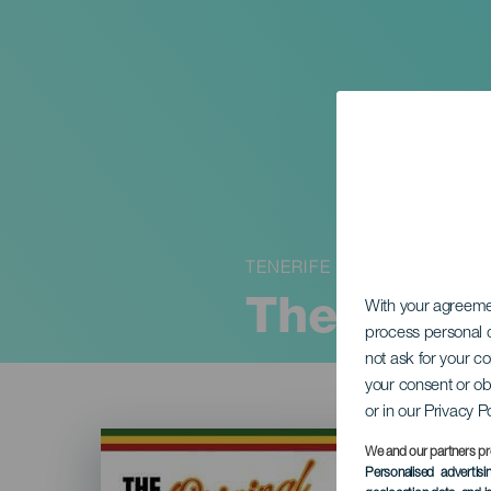
TENERIFE
The Origi
With your agreem
process personal d
not ask for your c
your consent or ob
or in our Privacy P
Imagen
Listado
We and our partners pr
Personalised advertis