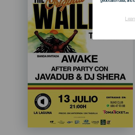
geolocation data, and i
Lear