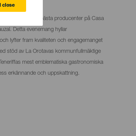
 close
vlingen samlar öns bästa producenter på Casa
Sauzal. Detta evenemang hyllar
n och lyfter fram kvaliteten och engagemanget
Med stöd av La Orotavas kommunfullmäktige
 Teneriffas mest emblematiska gastronomiska
 dess erkännande och uppskattning.