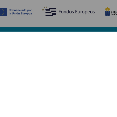
Upptäck
P
Bröllop
Kust och stränder
A
Kryssningsfartyg
Kultur
Ta
Gastronomi
Aktiv turism
Va
Alla artiklar
Se