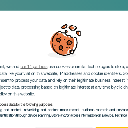
öosttävling
ent, we and
our 14 partners
use cookies or similar technologies to store,
ata like your visit on this website, IP addresses and cookie identifiers. 
onsent to process your data and rely on their legitimate business interest
ject to data processing based on legitimate interest at any time by click
olicy on this website.
ocess data for the following purposes:
EVENEMANGET HÅLLS
ing and content, advertising and content measurement, audience research and service
dentification through device scanning
, Store and/or access information on a device
, Technica
11 April 2025