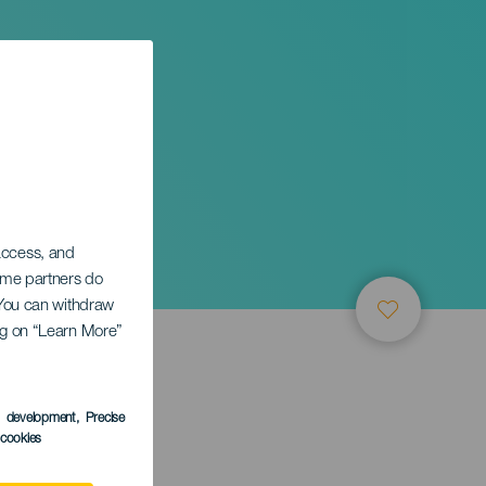
 access, and
Some partners do
. You can withdraw
ing on “Learn More”
s development
, Precise
l cookies