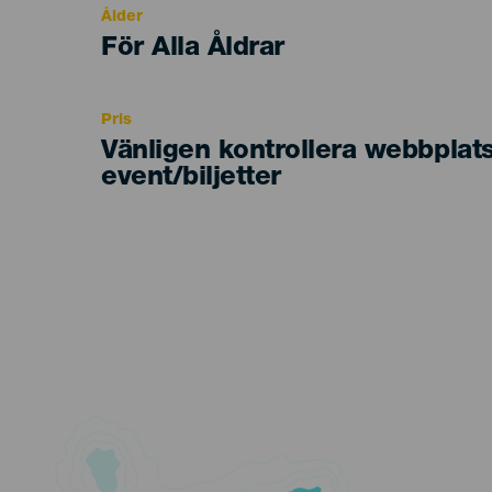
Ålder
Edad
För Alla Åldrar
Recomendada
Pris
Vänligen kontrollera webbplat
event/biljetter