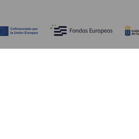
Upptäck
P
Bröllop
Kust och stränder
A
Kryssningsfartyg
Kultur
Ta
Gastronomi
Aktiv turism
Va
Alla artiklar
Se