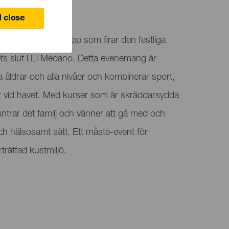
 close
a är ett populärt lopp som firar den festliga
ets slut i El Médano. Detta evenemang är
la åldrar och alla nivåer och kombinerar sport,
r vid havet. Med kurser som är skräddarsydda
untrar det familj och vänner att gå med och
 och hälsosamt sätt. Ett måste-event för
träffad kustmiljö.