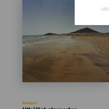
Listado
Lear
Kategori