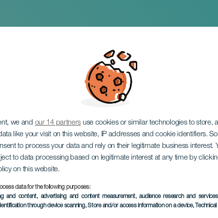
stre Medanera
ent, we and
our 14 partners
use cookies or similar technologies to store,
ata like your visit on this website, IP addresses and cookie identifiers. 
onsent to process your data and rely on their legitimate business interest
ject to data processing based on legitimate interest at any time by click
olicy on this website.
ocess data for the following purposes:
EVENEMANGET HÅLLS
ing and content, advertising and content measurement, audience research and service
dentification through device scanning
, Store and/or access information on a device
, Technica