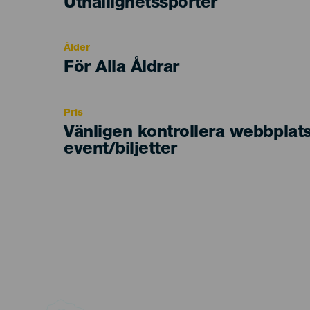
Categoría
Uthållighetssporter
del
evento
Ålder
Edad
För Alla Åldrar
Recomendada
Pris
Vänligen kontrollera webbplat
event/biljetter