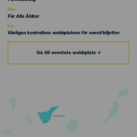
del
evento
Ålder
Edad
För Alla Åldrar
Recomendada
Pris
Vänligen kontrollera webbplatsen för event/biljetter
Gå till eventets webbplats
TENERIFE