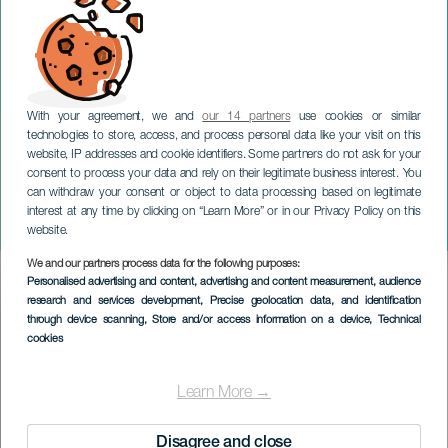
With your agreement, we and
our 14 partners
use cookies or similar
technologies to store, access, and process personal data like your visit on this
website, IP addresses and cookie identifiers. Some partners do not ask for your
consent to process your data and rely on their legitimate business interest. You
can withdraw your consent or object to data processing based on legitimate
TENERIFE
interest at any time by clicking on “Learn More” or in our Privacy Policy on this
Rökförsäljaren
website.
We and our partners process data for the following purposes:
Imagen
Personalised advertising and content, advertising and content measurement, audience
Listado
research and services development
, Precise geolocation data, and identification
through device scanning
, Store and/or access information on a device
, Technical
cookies
Learn More →
Disagree and close