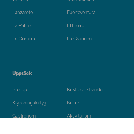
Lanzarote
Fuerteventura
La Palma
El Hierro
La Gomera
La Graciosa
Upptäck
Bröllop
Kust och stränder
Kryssningsfartyg
Kultur
Gastronomi
Aktiv turism
Alla artiklar