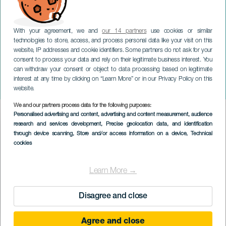
With your agreement, we and
our 14 partners
use cookies or similar
technologies to store, access, and process personal data like your visit on this
website, IP addresses and cookie identifiers. Some partners do not ask for your
consent to process your data and rely on their legitimate business interest. You
can withdraw your consent or object to data processing based on legitimate
TENERIFE
interest at any time by clicking on “Learn More” or in our Privacy Policy on this
Puertito-festligheterna
website.
We and our partners process data for the following purposes:
Imagen
Personalised advertising and content, advertising and content measurement, audience
Listado
research and services development
, Precise geolocation data, and identification
through device scanning
, Store and/or access information on a device
, Technical
cookies
Learn More →
Disagree and close
Agree and close