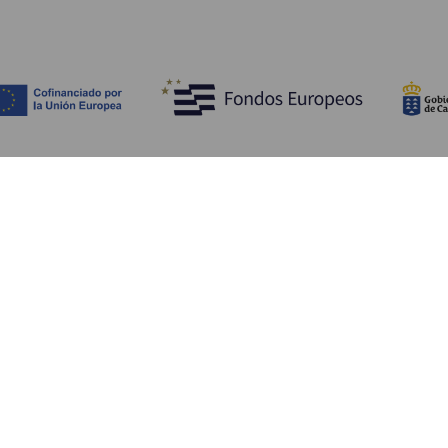
Upptäck
P
Bröllop
Kust och stränder
A
Kryssningsfartyg
Kultur
Ta
Gastronomi
Aktiv turism
Va
Alla artiklar
Se