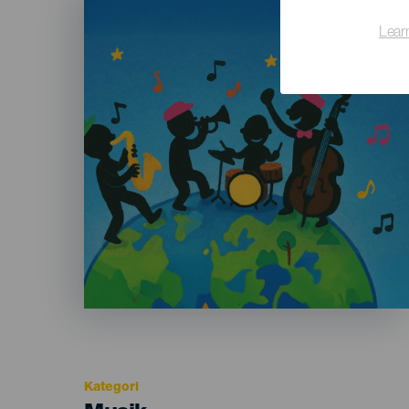
Listado
Lear
Kategori