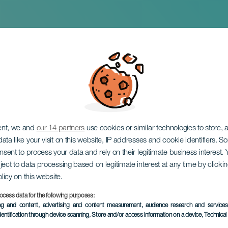
a Ciudad del Jazz
ent, we and
our 14 partners
use cookies or similar technologies to store,
ata like your visit on this website, IP addresses and cookie identifiers. 
onsent to process your data and rely on their legitimate business interest
ject to data processing based on legitimate interest at any time by click
olicy on this website.
ocess data for the following purposes:
EVENEMANGET HÅLLS
ing and content, advertising and content measurement, audience research and service
dentification through device scanning
, Store and/or access information on a device
, Technica