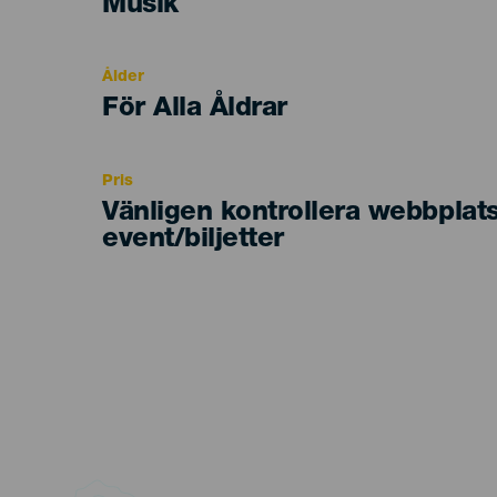
Categoría
Musik
del
evento
Ålder
Edad
För Alla Åldrar
Recomendada
Pris
Vänligen kontrollera webbplat
event/biljetter