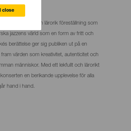
ife
 close
 familjevänlig och lärorik föreställning som
orska jazzens värld som en form av fritt och
és berättelse ger sig publiken ut på en
 fram värden som kreativitet, autenticitet och
mman människor. Med ett lekfullt och lärorikt
 konserten en berikande upplevelse för alla
 går hand i hand.