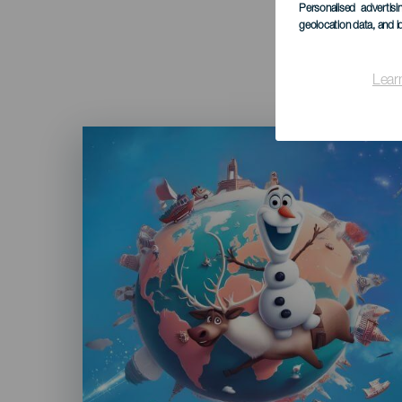
Personalised advertis
geolocation data, and i
Lear
Imagen
Listado