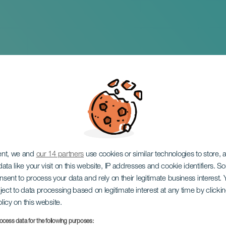
resan jorden runt: M
ent, we and
our 14 partners
use cookies or similar technologies to store,
ata like your visit on this website, IP addresses and cookie identifiers. 
onsent to process your data and rely on their legitimate business interest
ject to data processing based on legitimate interest at any time by click
olicy on this website.
ocess data for the following purposes: