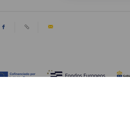
Upptäck
P