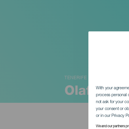
TENERIFE
Olaf och 
With your agreem
process personal d
not ask for your c
your consent or ob
or in our Privacy P
We and our partners pr