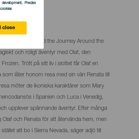
s development
, Precise
l cookies
 close
resenterar Olaf and the Journey Around the
agiskt och roligt äventyr med Olaf, den
zen. Trött på sitt liv i slottet får Olaf en
a som låter honom resa med sin vän Renata till
 resa möter de ikoniska karaktärer som Mary
amencodansös i Spanien och Luca i Venedig,
 och upplever spännande äventyr. Efter många
 Olaf och Renata för att återvända hem, men
 stället att bo i Sierra Nevada, säger adjö till