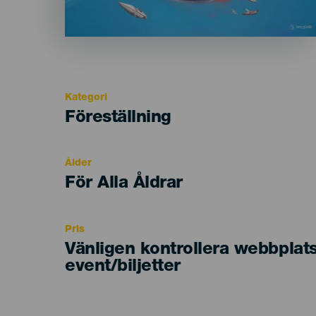
Kategori
Categoría
Föreställning
del
evento
Ålder
Edad
För Alla Åldrar
Recomendada
Pris
Vänligen kontrollera webbplat
event/biljetter