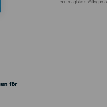
den magiska snöflingan oc
sen för