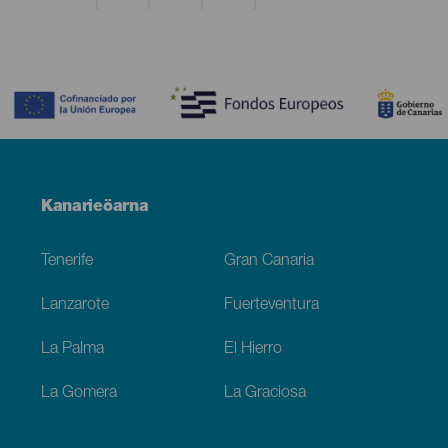
Contenido
Menú
Kanarieöarna
Footer
Tenerife
Gran Canaria
Lanzarote
Fuerteventura
La Palma
El Hierro
La Gomera
La Graciosa