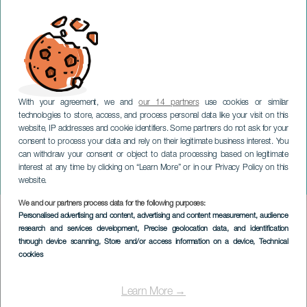
With your agreement, we and
our 14 partners
use cookies or similar
technologies to store, access, and process personal data like your visit on this
website, IP addresses and cookie identifiers. Some partners do not ask for your
consent to process your data and rely on their legitimate business interest. You
can withdraw your consent or object to data processing based on legitimate
TENERIFE
interest at any time by clicking on “Learn More” or in our Privacy Policy on this
Öl och räkor Fest
website.
We and our partners process data for the following purposes:
Imagen
Personalised advertising and content, advertising and content measurement, audience
Listado
research and services development
, Precise geolocation data, and identification
through device scanning
, Store and/or access information on a device
, Technical
cookies
Learn More →