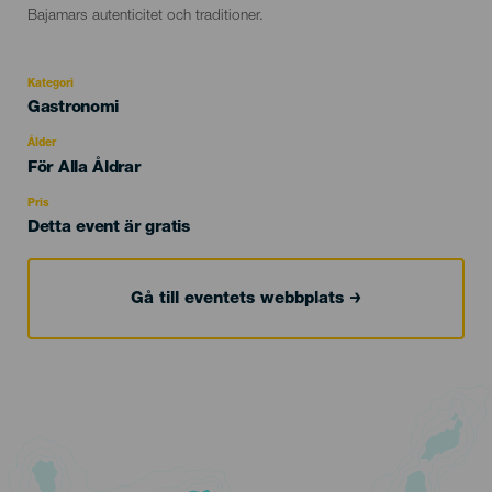
Bajamars autenticitet och traditioner.
Kategori
Categoría
Gastronomi
del
evento
Ålder
Edad
För Alla Åldrar
Recomendada
Pris
Detta event är gratis
Gå till eventets webbplats