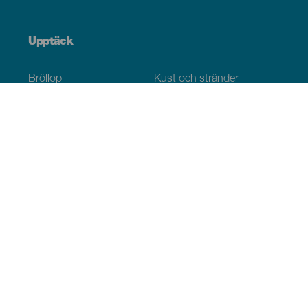
Upptäck
Bröllop
Kust och stränder
Kryssningsfartyg
Kultur
Gastronomi
Aktiv turism
Alla artiklar
Praktisk information
Agenda
Klimat