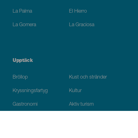
La Palma
El Hierro
La Gomera
La Graciosa
Upptäck
Bröllop
Kust och stränder
Kryssningsfartyg
Kultur
Gastronomi
Aktiv turism
Alla artiklar