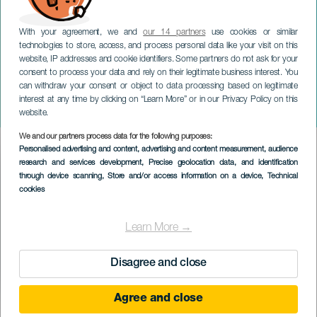
With your agreement, we and
our 14 partners
use cookies or similar
technologies to store, access, and process personal data like your visit on this
website, IP addresses and cookie identifiers. Some partners do not ask for your
consent to process your data and rely on their legitimate business interest. You
can withdraw your consent or object to data processing based on legitimate
TENERIFE
interest at any time by clicking on “Learn More” or in our Privacy Policy on this
OCR CrossFast Race
website.
We and our partners process data for the following purposes:
Imagen
Personalised advertising and content, advertising and content measurement, audience
Listado
research and services development
, Precise geolocation data, and identification
through device scanning
, Store and/or access information on a device
, Technical
cookies
Learn More →
Disagree and close
Agree and close
3 to 4 October