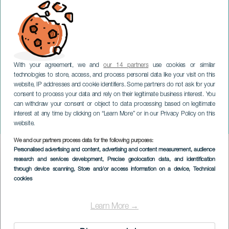
With your agreement, we and
our 14 partners
use cookies or similar
technologies to store, access, and process personal data like your visit on this
website, IP addresses and cookie identifiers. Some partners do not ask for your
consent to process your data and rely on their legitimate business interest. You
can withdraw your consent or object to data processing based on legitimate
TENERIFE
interest at any time by clicking on “Learn More” or in our Privacy Policy on this
Musik för Hitler
website.
We and our partners process data for the following purposes:
Imagen
Personalised advertising and content, advertising and content measurement, audience
Listado
research and services development
, Precise geolocation data, and identification
through device scanning
, Store and/or access information on a device
, Technical
cookies
Learn More →