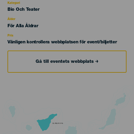
Kategori
Categoría
Bio Och Teater
del
evento
Ålder
Edad
För Alla Åldrar
Recomendada
Pris
Vänligen kontrollera webbplatsen för event/biljetter
Gå till eventets webbplats
TENERIFE