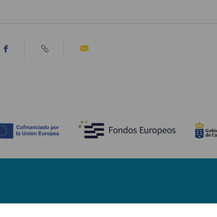
Upptäck
P