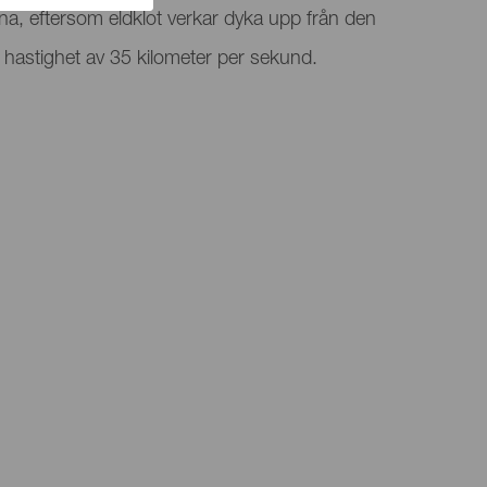
garna, eftersom eldklot verkar dyka upp från den
hastighet av 35 kilometer per sekund.