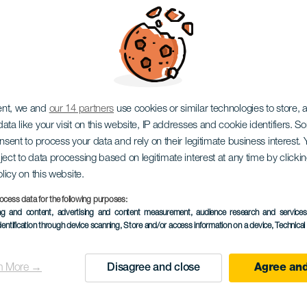
n Geminider: Teneri
ent, we and
our 14 partners
use cookies or similar technologies to store,
ata like your visit on this website, IP addresses and cookie identifiers. 
onsent to process your data and rely on their legitimate business interest
ject to data processing based on legitimate interest at any time by click
olicy on this website.
13 to 14 December
ocess data for the following purposes:
Islas
Tenerife
ing and content, advertising and content measurement, audience research and service
dentification through device scanning
, Store and/or access information on a device
, Technica
Descripción
De berömda Tvillingarna k
n More →
Disagree and close
Agree and
del
och under de tidiga timmar
evento
meteorregn som inträffar 