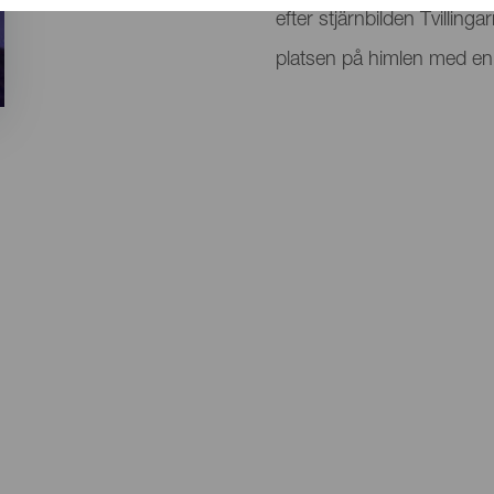
efter stjärnbilden Tvillin
platsen på himlen med en 