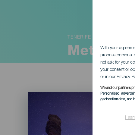
TENERIFE
Meteorreg
With your agreem
process personal d
not ask for your c
your consent or ob
or in our Privacy P
We and our partners pr
Imagen
Personalised advertis
Listado
geolocation data, and i
Lear