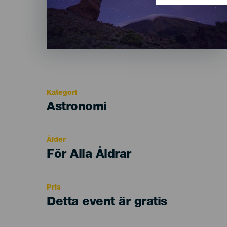
Kategori
Categoría
Astronomi
del
evento
Ålder
Edad
För Alla Åldrar
Recomendada
Pris
Detta event är gratis