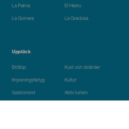
La Palma
El Hierro
La Gomera
La Graciosa
Upptäck
Bröllop
Kust och stränder
Kryssningsfartyg
Kultur
Gastronomi
Aktiv turism
Alla artiklar