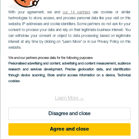
With your agreement, we and
our 14 partners
use cookies or similar
technologies to store, access, and process personal data like your visit on this
website, IP addresses and cookie identifiers. Some partners do not ask for your
consent to process your data and rely on their legitimate business interest. You
can withdraw your consent or object to data processing based on legitimate
TENERIFE
interest at any time by clicking on “Learn More” or in our Privacy Policy on this
Långsamt i La Orotava
website.
We and our partners process data for the following purposes:
Imagen
Personalised advertising and content, advertising and content measurement, audience
Listado
research and services development
, Precise geolocation data, and identification
through device scanning
, Store and/or access information on a device
, Technical
cookies
Learn More →
Disagree and close
Agree and close
EVENEMANGET HÅLLS