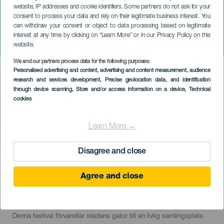
website, IP addresses and cookie identifiers. Some partners do not ask for your
consent to process your data and rely on their legitimate business interest. You
can withdraw your consent or object to data processing based on legitimate
TENERIFE
interest at any time by clicking on “Learn More” or in our Privacy Policy on this
La Orotava karneval
website.
We and our partners process data for the following purposes:
Imagen
Personalised advertising and content, advertising and content measurement, audience
Listado
research and services development
, Precise geolocation data, and identification
through device scanning
, Store and/or access information on a device
, Technical
cookies
Learn More →
Disagree and close
February 2027
Localidad
La Orotava
Agree and close
Descripción
Karnevalen i La Orotava är en livlig och färgstark fest som blandar
del
tradition och kreativitet, med parader, kostymtävlingar,
evento
musikuppträdanden och evenemangsfokuserade evenemang.
Denna festival förvandlar stadens gator till en livlig samlingsplats