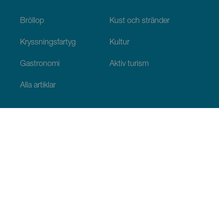
Bröllop
Kust och stränder
Kryssningsfartyg
Kultur
Gastronomi
Aktiv turism
Alla artiklar
Praktisk information
Agenda
Klimat
Ta sig dit
Ställen för att äta
Var man kan bo
Ögruppen