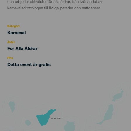
och erbjuder aktiviteter för alla åldrar, från krönandet av
karnevalsdrottningen till livliga parader och nattdanser.
Kategori
Categoría
Karneval
del
evento
Ålder
Edad
För Alla Åldrar
Recomendada
Pris
Detta event är gratis
TENERIFE