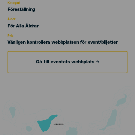
Kategori
Categoría
Föreställning
del
evento
Ålder
Edad
För Alla Åldrar
Recomendada
Pris
Vänligen kontrollera webbplatsen för event/biljetter
Gå till eventets webbplats
TENERIFE