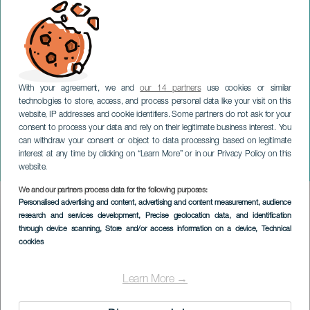
With your agreement, we and
our 14 partners
use cookies or similar
technologies to store, access, and process personal data like your visit on this
website, IP addresses and cookie identifiers. Some partners do not ask for your
consent to process your data and rely on their legitimate business interest. You
can withdraw your consent or object to data processing based on legitimate
TENERIFE
interest at any time by clicking on “Learn More” or in our Privacy Policy on this
La Luchada del Año
website.
We and our partners process data for the following purposes:
Imagen
Personalised advertising and content, advertising and content measurement, audience
Listado
research and services development
, Precise geolocation data, and identification
through device scanning
, Store and/or access information on a device
, Technical
cookies
Learn More →