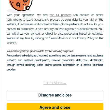
With your agreement, we and
our 14 partners
use cookies or similar
technologies to store, access, and process personal data like your visit on this
website, IP addresses and cookie identifiers. Some partners do not ask for your
consent to process your data and rely on their legitimate business interest. You
TENERIFE
can withdraw your consent or object to data processing based on legitimate
Hantverksmässa Los
interest at any time by clicking on “Learn More” or in our Privacy Policy on this
Realejos
website.
We and our partners process data for the following purposes:
Imagen
Personalised advertising and content, advertising and content measurement, audience
Listado
research and services development
, Precise geolocation data, and identification
through device scanning
, Store and/or access information on a device
, Technical
cookies
Learn More →
Disagree and close
Agree and close