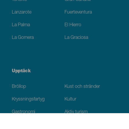
Lanzarote
Fuerteventura
La Palma
El Hierro
La Gomera
La Graciosa
Upptäck
Bröllop
Kust och stränder
Kryssningsfartyg
Kultur
Gastronomi
Aktiv turism
Alla artiklar