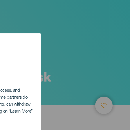
kanarisk
 access, and
Some partners do
. You can withdraw
ing on “Learn More”