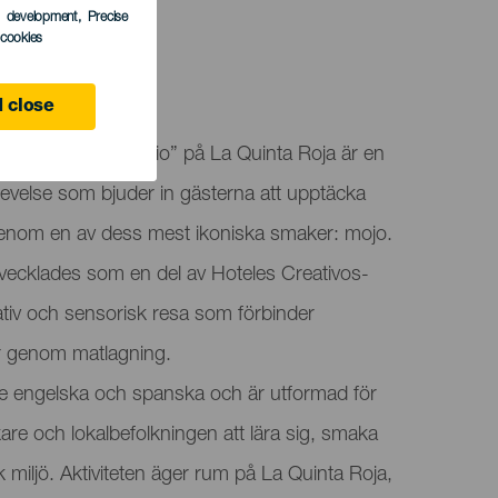
s development
, Precise
l cookies
 close
shop: Mojo Canario” på La Quinta Roja är en
levelse som bjuder in gästerna att upptäcka
 genom en av dess mest ikoniska smaker: mojo.
ecklades som en del av Hoteles Creativos-
eativ och sensorisk resa som förbinder
ur genom matlagning.
e engelska och spanska och är utformad för
are och lokalbefolkningen att lära sig, smaka
sk miljö. Aktiviteten äger rum på La Quinta Roja,