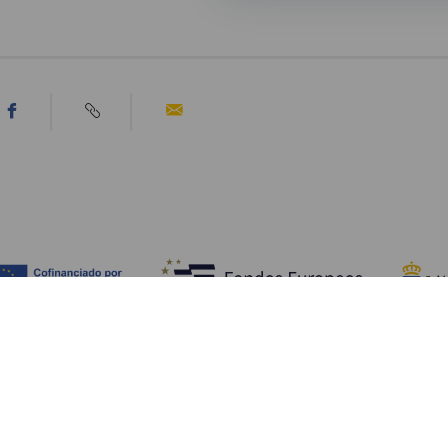
Upptäck
P