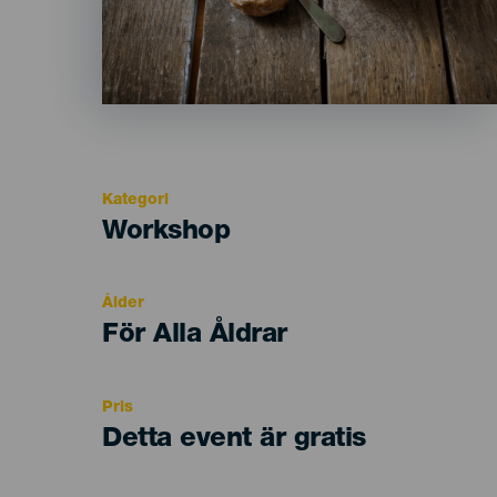
Kategori
Categoría
Workshop
del
evento
Ålder
Edad
För Alla Åldrar
Recomendada
Pris
Detta event är gratis