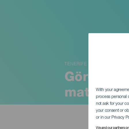
TENERIFE
Gör-det-s
mat: Mojo
With your agreem
process personal d
not ask for your c
your consent or ob
or in our Privacy P
We and our partners pr