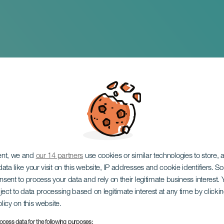
jälv-workshop med 
 Canario
ent, we and
our 14 partners
use cookies or similar technologies to store,
ata like your visit on this website, IP addresses and cookie identifiers. 
onsent to process your data and rely on their legitimate business interest
ject to data processing based on legitimate interest at any time by click
olicy on this website.
ocess data for the following purposes: