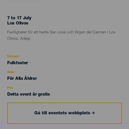
7 to 17 July
Localidad
Los Olivos
Descripción
Festligheter för att hedra San José och Virgen del Carmen i Los
del
Olivos, Adeje.
evento
Kategori
Categoría
Folkfester
del
evento
Ålder
Edad
För Alla Åldrar
Recomendada
Pris
Detta event är gratis
Gå till eventets webbplats