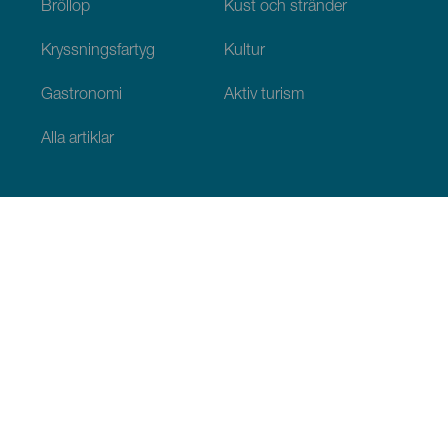
Bröllop
Kust och stränder
Kryssningsfartyg
Kultur
Gastronomi
Aktiv turism
Alla artiklar
Praktisk information
Agenda
Klimat
Ta sig dit
Ställen för att äta
Var man kan bo
Ögruppen
Serviceutbud