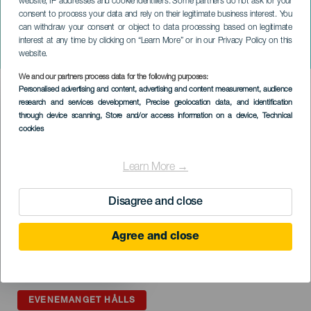
website, IP addresses and cookie identifiers. Some partners do not ask for your
consent to process your data and rely on their legitimate business interest. You
can withdraw your consent or object to data processing based on legitimate
TENERIFE
interest at any time by clicking on “Learn More” or in our Privacy Policy on this
Fiesta de Los Olivos
website.
We and our partners process data for the following purposes:
Imagen
Personalised advertising and content, advertising and content measurement, audience
Listado
research and services development
, Precise geolocation data, and identification
through device scanning
, Store and/or access information on a device
, Technical
cookies
Learn More →
Disagree and close
Agree and close
EVENEMANGET HÅLLS