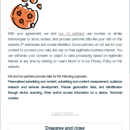
With your agreement, we and
our 14 partners
use cookies or similar
technologies to store, access, and process personal data like your visit on this
website, IP addresses and cookie identifiers. Some partners do not ask for your
consent to process your data and rely on their legitimate business interest. You
TENERIFE
can withdraw your consent or object to data processing based on legitimate
Ernesto Abad & Abora Cel:
interest at any time by clicking on “Learn More” or in our Privacy Policy on this
La orilla Dorada
website.
We and our partners process data for the following purposes:
Imagen
Personalised advertising and content, advertising and content measurement, audience
Listado
research and services development
, Precise geolocation data, and identification
through device scanning
, Store and/or access information on a device
, Technical
cookies
Learn More →
Disagree and close