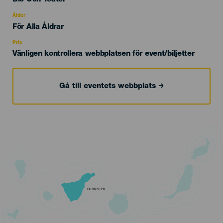
del
evento
Ålder
Edad
För Alla Åldrar
Recomendada
Pris
Vänligen kontrollera webbplatsen för event/biljetter
Gå till eventets webbplats
TENERIFE