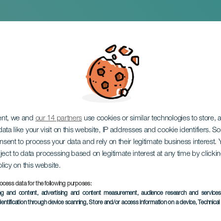
et till Kanarieöarna
re
ent, we and
our 14 partners
use cookies or similar technologies to store,
ata like your visit on this website, IP addresses and cookie identifiers. 
onsent to process your data and rely on their legitimate business interest
ject to data processing based on legitimate interest at any time by click
olicy on this website.
ocess data for the following purposes:
EVENEMANGET HÅLLS
ing and content, advertising and content measurement, audience research and service
dentification through device scanning
, Store and/or access information on a device
, Technica
15 August 2024