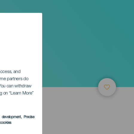
s
 access, and
Some partners do
. You can withdraw
ing on “Learn More”
s development
, Precise
l cookies