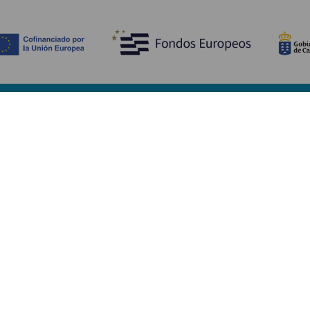
Upptäck
P
Bröllop
Kust och stränder
A
Kryssningsfartyg
Kultur
Ta
Gastronomi
Aktiv turism
Va
Alla artiklar
Se