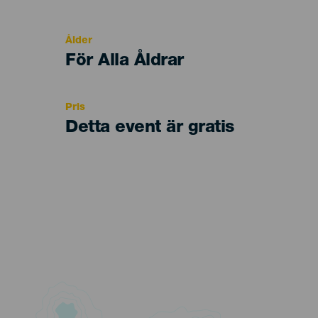
del
evento
Ålder
Edad
För Alla Åldrar
Recomendada
Pris
Detta event är gratis