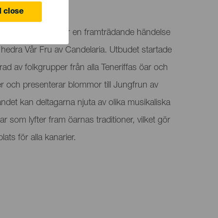
 close
öarnas beskyddare är en framträdande händelse
t hedra Vår Fru av Candelaria. Utbudet startade
ad av folkgrupper från alla Teneriffas öar och
och presenterar blommor till Jungfrun av
ndet kan deltagarna njuta av olika musikaliska
gar som lyfter fram öarnas traditioner, vilket gör
lats för alla kanarier.