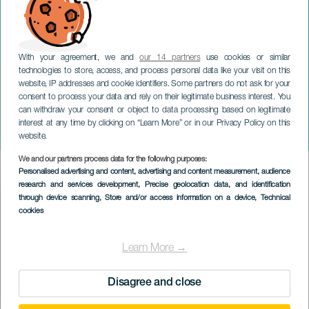
With your agreement, we and
our 14 partners
use cookies or similar
technologies to store, access, and process personal data like your visit on this
website, IP addresses and cookie identifiers. Some partners do not ask for your
consent to process your data and rely on their legitimate business interest. You
can withdraw your consent or object to data processing based on legitimate
TENERIFE
interest at any time by clicking on “Learn More” or in our Privacy Policy on this
En ö av berättelser
website.
We and our partners process data for the following purposes:
Imagen
Personalised advertising and content, advertising and content measurement, audience
Listado
research and services development
, Precise geolocation data, and identification
through device scanning
, Store and/or access information on a device
, Technical
cookies
Learn More →
Disagree and close