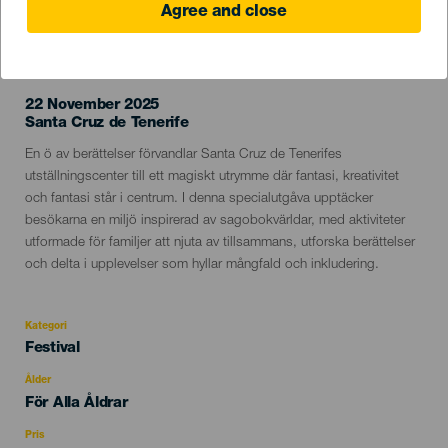
Agree and close
EVENEMANGET HÅLLS
22 November 2025
Localidad
Santa Cruz de Tenerife
Descripción
En ö av berättelser förvandlar Santa Cruz de Tenerifes
del
utställningscenter till ett magiskt utrymme där fantasi, kreativitet
evento
och fantasi står i centrum. I denna specialutgåva upptäcker
besökarna en miljö inspirerad av sagobokvärldar, med aktiviteter
utformade för familjer att njuta av tillsammans, utforska berättelser
och delta i upplevelser som hyllar mångfald och inkludering.
Kategori
Categoría
Festival
del
evento
Ålder
Edad
För Alla Åldrar
Recomendada
Pris