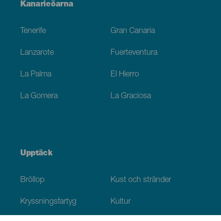
Menú
Kanarieöarna
Footer
Tenerife
Gran Canaria
Lanzarote
Fuerteventura
La Palma
El Hierro
La Gomera
La Graciosa
Upptäck
Bröllop
Kust och stränder
Kryssningsfartyg
Kultur