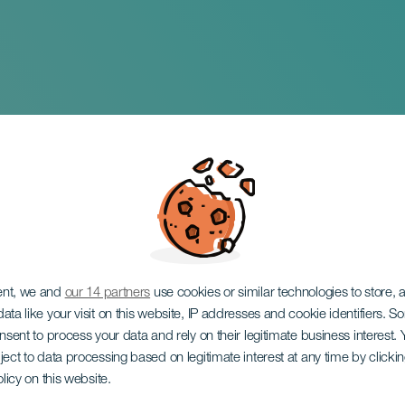
de los Muñecos de la
ent, we and
our 14 partners
use cookies or similar technologies to store,
ata like your visit on this website, IP addresses and cookie identifiers. 
onsent to process your data and rely on their legitimate business interest
ject to data processing based on legitimate interest at any time by click
olicy on this website.