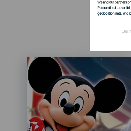
We and our partners pr
Personalised advertis
geolocation data, and i
Lear
Imagen
Listado