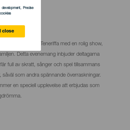
s development
, Precise
l cookies
 close
a Tele kommer till Teneriffa med en rolig show,
 familjen. Detta evenemang inbjuder deltagarna
sfär full av skratt, sånger och spel tillsammans
r, såväl som andra spännande överraskningar.
mmer en speciell upplevelse att erbjudas som
 dagdrömma.