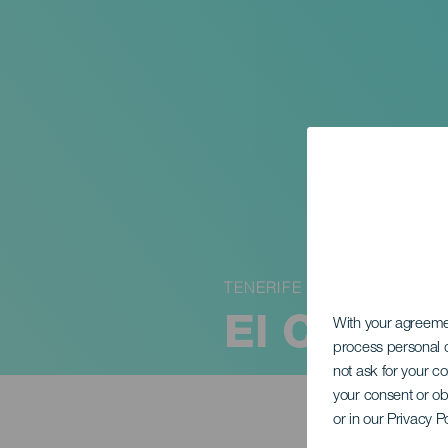
TENERIFE
El Circo 
With your agreem
process personal d
not ask for your c
your consent or ob
or in our Privacy P