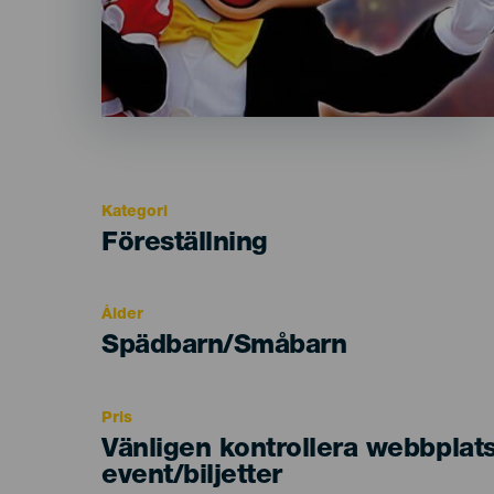
Kategori
Categoría
Föreställning
del
evento
Ålder
Edad
Spädbarn/Småbarn
Recomendada
Pris
Vänligen kontrollera webbplat
event/biljetter