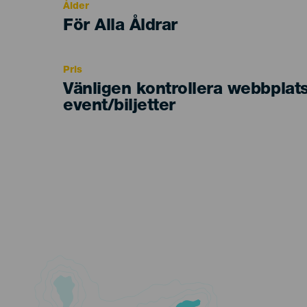
Ålder
Edad
För Alla Åldrar
Recomendada
Pris
Vänligen kontrollera webbplat
event/biljetter