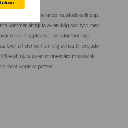
 close
er ut för sin imponerande musikaliska lineup,
na kommer att njuta av en livlig dag fylld med
lovar en unik upplevelse i en utomhusmiljö.
a över artister och en livlig atmosfär, erbjuder
llfälle att njuta av en minnesvärd musikalisk
ns mest ikoniska platser.