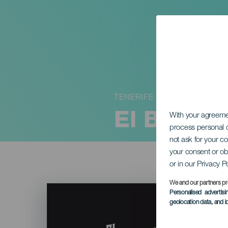
TENERIFE
El Brunch
With your agreem
process personal d
not ask for your c
your consent or ob
or in our Privacy P
We and our partners pr
Imagen
Personalised advertis
Listado
geolocation data, and i