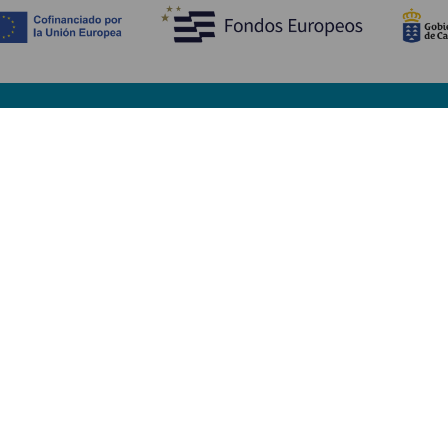
Upptäck
P
Bröllop
Kust och stränder
A
Kryssningsfartyg
Kultur
Ta
Gastronomi
Aktiv turism
Va
Alla artiklar
Se