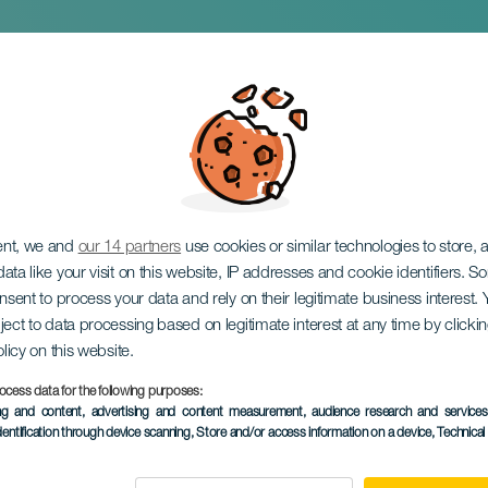
 nuestro de cada dí
ent, we and
our 14 partners
use cookies or similar technologies to store,
ata like your visit on this website, IP addresses and cookie identifiers. 
onsent to process your data and rely on their legitimate business interest
ject to data processing based on legitimate interest at any time by click
olicy on this website.
ocess data for the following purposes:
EVENEMANGET HÅLLS
ing and content, advertising and content measurement, audience research and service
dentification through device scanning
, Store and/or access information on a device
, Technica
25 October 2025