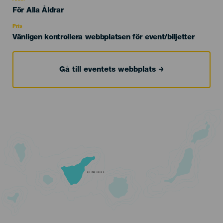
Edad
För Alla Åldrar
Recomendada
Pris
Vänligen kontrollera webbplatsen för event/biljetter
Gå till eventets webbplats
TENERIFE