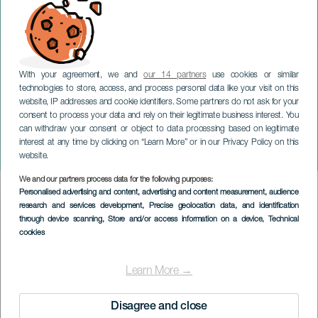
With your agreement, we and
our 14 partners
use cookies or similar
technologies to store, access, and process personal data like your visit on this
website, IP addresses and cookie identifiers. Some partners do not ask for your
consent to process your data and rely on their legitimate business interest. You
can withdraw your consent or object to data processing based on legitimate
TENERIFE
interest at any time by clicking on “Learn More” or in our Privacy Policy on this
Den förlorade sonen
website.
We and our partners process data for the following purposes:
Imagen
Personalised advertising and content, advertising and content measurement, audience
Listado
research and services development
, Precise geolocation data, and identification
through device scanning
, Store and/or access information on a device
, Technical
cookies
Learn More →
Disagree and close