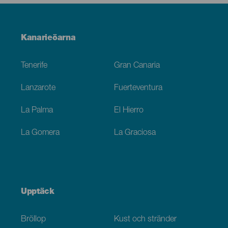
Menú
Kanarieöarna
Footer
Tenerife
Gran Canaria
Lanzarote
Fuerteventura
La Palma
El Hierro
La Gomera
La Graciosa
Upptäck
Bröllop
Kust och stränder