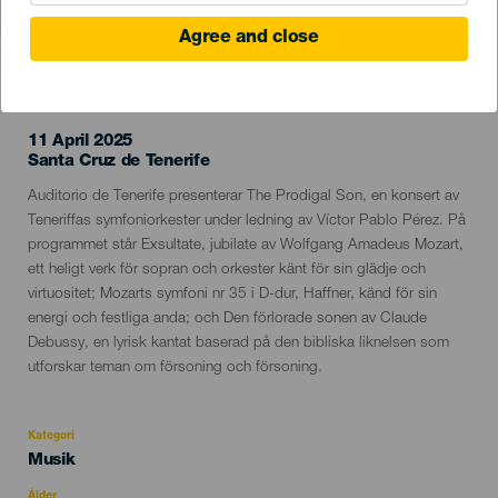
Agree and close
EVENEMANGET HÅLLS
11 April 2025
Localidad
Santa Cruz de Tenerife
Descripción
Auditorio de Tenerife presenterar The Prodigal Son, en konsert av
del
Teneriffas symfoniorkester under ledning av Víctor Pablo Pérez. På
evento
programmet står Exsultate, jubilate av Wolfgang Amadeus Mozart,
ett heligt verk för sopran och orkester känt för sin glädje och
virtuositet; Mozarts symfoni nr 35 i D-dur, Haffner, känd för sin
energi och festliga anda; och Den förlorade sonen av Claude
Debussy, en lyrisk kantat baserad på den bibliska liknelsen som
utforskar teman om försoning och försoning.
Kategori
Categoría
Musik
del
evento
Ålder