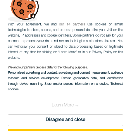
With your agreement, we and
our 14 partners
use cookies or similar
technologies to store, access, and process personal data like your visit on this
website, IP addresses and cookie identifiers. Some partners do not ask for your
consent to process your data and rely on their legitimate business interest. You
can withdraw your consent or object to data processing based on legitimate
TENERIFE
interest at any time by clicking on “Learn More” or in our Privacy Policy on this
Craft Beer Festival
website.
We and our partners process data for the following purposes:
Imagen
Personalised advertising and content, advertising and content measurement, audience
Listado
research and services development
, Precise geolocation data, and identification
through device scanning
, Store and/or access information on a device
, Technical
cookies
Learn More →
Disagree and close