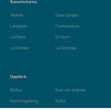
Menú
Kanarieöarna
Footer
Tenerife
Gran Canaria
Lanzarote
Fuerteventura
La Palma
El Hierro
La Gomera
La Graciosa
Upptäck
Bröllop
Kust och stränder
Kryssningsfartyg
Kultur