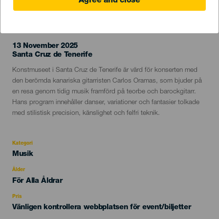
Agree and close
EVENEMANGET HÅLLS
13 November 2025
Localidad
Santa Cruz de Tenerife
Descripción
Konstmuseet i Santa Cruz de Tenerife är värd för konserten med
del
den berömda kanariska gitarristen Carlos Oramas, som bjuder på
evento
en resa genom tidig musik framförd på teorbe och barockgitarr.
Hans program innehåller danser, variationer och fantasier tolkade
med stilistisk precision, känslighet och felfri teknik.
Kategori
Categoría
Musik
del
evento
Ålder
Edad
För Alla Åldrar
Recomendada
Pris
Vänligen kontrollera webbplatsen för event/biljetter