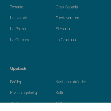
Tenerife
Gran Canaria
Lanzarote
Fuerteventura
La Palma
El Hierro
La Gomera
La Graciosa
Upptäck
Bröllop
Kust och stränder
Kryssningsfartyg
Kultur
Gastronomi
Aktiv turism