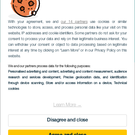
With your agreement, we and
our 14 partners
use cookies or similar
technologies to store, access, and process personal data like your visit on this
website, IP addresses and cookie identifiers. Some partners do not ask for your
consent to process your data and rely on their legitimate business interest. You
can withdraw your consent or object to data processing based on legitimate
TENERIFE
interest at any time by clicking on “Learn More” or in our Privacy Policy on this
Carlos Oramas i konsert
website.
We and our partners process data for the following purposes:
Imagen
Personalised advertising and content, advertising and content measurement, audience
Listado
research and services development
, Precise geolocation data, and identification
through device scanning
, Store and/or access information on a device
, Technical
cookies
Learn More →
Disagree and close