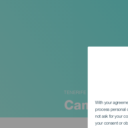
TENERIFE
Camela
With your agreem
process personal d
not ask for your c
your consent or ob