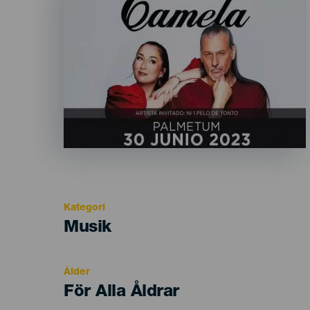
Kategori
Categoría
Musik
del
evento
Ålder
Edad
För Alla Åldrar
Recomendada