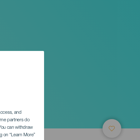
 access, and
Some partners do
. You can withdraw
ing on “Learn More”