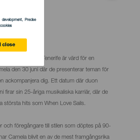
s development
, Precise
l cookies
ife
 close
i Santa Cruz de Tenerife är värd för en
la den 30 juni där de presenterar teman för
en ackompanjera dig. Ett datum där duon
i firar sin 25-åriga musikaliska karriär, där de
a största hits som When Love Sails.
och föregångare till stilen som döptes på 90-
har Camela blivit en av de mest framgångsrika