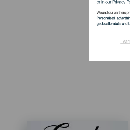
or in our Privacy P
We and our partners pr
Personalised advertis
geolocation data, and i
Lear
Imagen
Listado