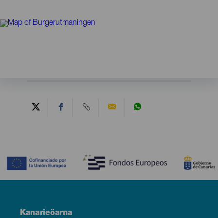
Contenido
Menú
Kanarieöarna