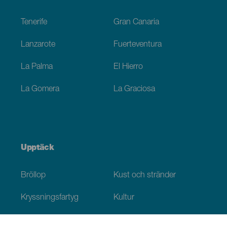
Footer
Tenerife
Gran Canaria
Lanzarote
Fuerteventura
La Palma
El Hierro
La Gomera
La Graciosa
Upptäck
Bröllop
Kust och stränder
Kryssningsfartyg
Kultur
Gastronomi
Aktiv turism