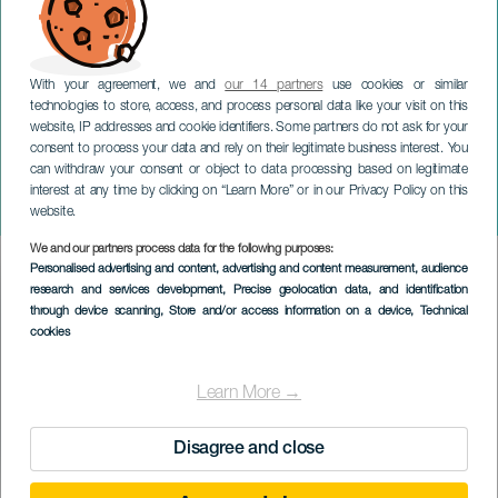
With your agreement, we and
our 14 partners
use cookies or similar
technologies to store, access, and process personal data like your visit on this
website, IP addresses and cookie identifiers. Some partners do not ask for your
consent to process your data and rely on their legitimate business interest. You
can withdraw your consent or object to data processing based on legitimate
TENERIFE
interest at any time by clicking on “Learn More” or in our Privacy Policy on this
Burgerutmaningen
website.
We and our partners process data for the following purposes:
Imagen
Personalised advertising and content, advertising and content measurement, audience
Listado
research and services development
, Precise geolocation data, and identification
through device scanning
, Store and/or access information on a device
, Technical
cookies
Learn More →
Disagree and close