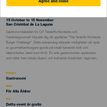
Agree and close
EVENEMANGET HÅLLS
15 October to 15 November
Localidad
San Cristóbal de La Laguna
Descripción
Gastronomitabellen för CIT Teneriffa Nordeste och
del
Canariasgourmet! inbjuder dig att upptäcka "The Tenerife Nordeste
evento
Burger Challenge". Detta evenemang erbjuder möjligheten att njuta
av gourmethamburgare gjorda på lokalt kanariskt kött och
närprodukter, känd som Km0. En unik gastronomisk upplevelse
som lyfter fram lokala råvaror och kulinarisk kreativitet i regionen.
Kategori
Categoría
Gastronomi
del
evento
Ålder
Edad
För Alla Åldrar
Recomendada
Pris
Detta event är gratis