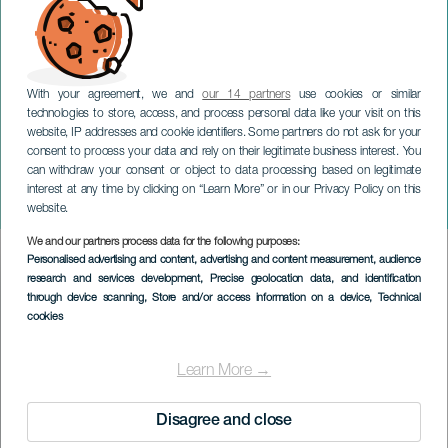
With your agreement, we and
our 14 partners
use cookies or similar
technologies to store, access, and process personal data like your visit on this
website, IP addresses and cookie identifiers. Some partners do not ask for your
consent to process your data and rely on their legitimate business interest. You
TENERIFE
can withdraw your consent or object to data processing based on legitimate
Buenos De Boca Gastro-
interest at any time by clicking on “Learn More” or in our Privacy Policy on this
kulturfestival
website.
We and our partners process data for the following purposes:
Imagen
Personalised advertising and content, advertising and content measurement, audience
Listado
research and services development
, Precise geolocation data, and identification
through device scanning
, Store and/or access information on a device
, Technical
cookies
Learn More →
Disagree and close