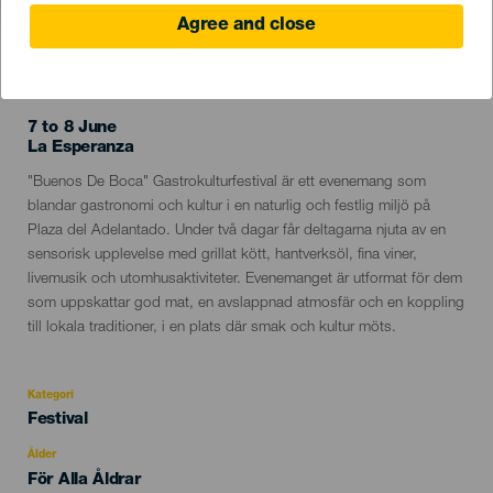
Agree and close
EVENEMANGET HÅLLS
7 to 8 June
Localidad
La Esperanza
Descripción
"Buenos De Boca" Gastrokulturfestival är ett evenemang som
del
blandar gastronomi och kultur i en naturlig och festlig miljö på
evento
Plaza del Adelantado. Under två dagar får deltagarna njuta av en
sensorisk upplevelse med grillat kött, hantverksöl, fina viner,
livemusik och utomhusaktiviteter. Evenemanget är utformat för dem
som uppskattar god mat, en avslappnad atmosfär och en koppling
till lokala traditioner, i en plats där smak och kultur möts.
Kategori
Categoría
Festival
del
evento
Ålder
Edad
För Alla Åldrar