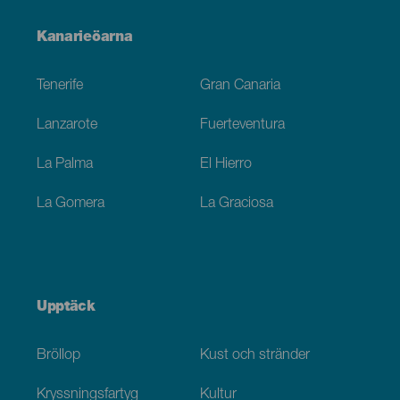
Menú
Kanarieöarna
Footer
Tenerife
Gran Canaria
Lanzarote
Fuerteventura
La Palma
El Hierro
La Gomera
La Graciosa
Upptäck
Bröllop
Kust och stränder
Kryssningsfartyg
Kultur