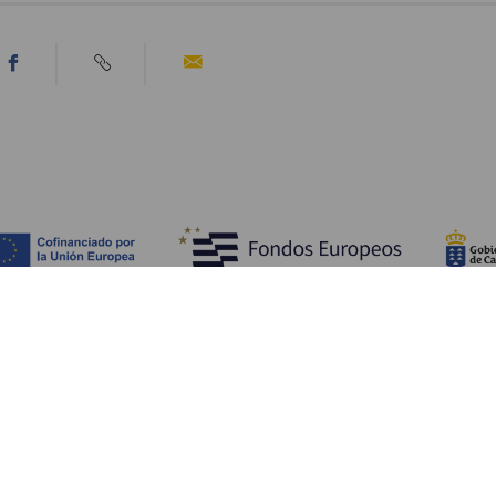
Upptäck
P