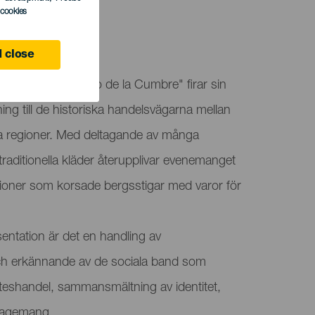
l cookies
 close
raditionen "Al Paso de la Cumbre" firar sin
ing till de historiska handelsvägarna mellan
ra regioner. Med deltagande av många
 traditionella kläder återupplivar evenemanget
tioner som korsade bergsstigar med varor för
sentation är det en handling av
ch erkännande av de sociala band som
eshandel, sammansmältning av identitet,
ngagemang.