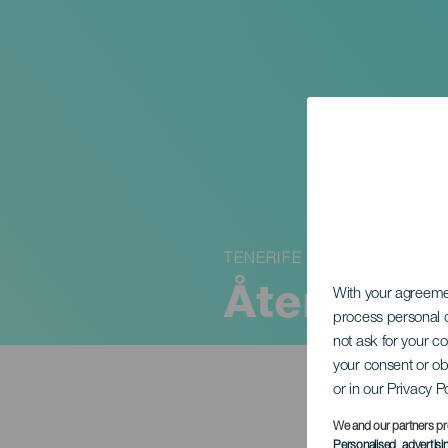
TENERIFE
Återuppfö
With your agreem
process personal d
not ask for your c
your consent or ob
or in our Privacy P
We and our partners pr
Personalised advertis