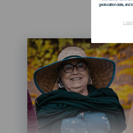
geolocation data, and i
Lear
Imagen
Listado