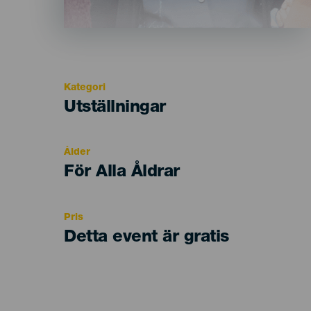
Kategori
Categoría
Utställningar
del
evento
Ålder
Edad
För Alla Åldrar
Recomendada
Pris
Detta event är gratis