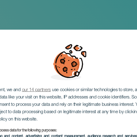
randet av bytestrad
ent, we and
our 14 partners
use cookies or similar technologies to store,
ata like your visit on this website, IP addresses and cookie identifiers. 
onsent to process your data and rely on their legitimate business interest
ject to data processing based on legitimate interest at any time by click
olicy on this website.
ocess data for the following purposes:
EVENEMANGET HÅLLS
ing and content, advertising and content measurement, audience research and service