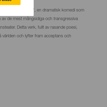
 close
rar "Sweet Dreams", en dramatisk komedi som
en av de mest mångsidiga och transgressiva
steater. Detta verk, fullt av rasande poesi,
å världen och lyfter fram acceptans och