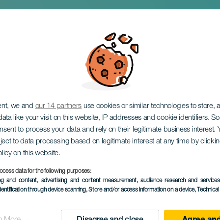
elasco. Sweet drea
ent, we and
our 14 partners
use cookies or similar technologies to store,
ata like your visit on this website, IP addresses and cookie identifiers. 
onsent to process your data and rely on their legitimate business interest
ject to data processing based on legitimate interest at any time by click
olicy on this website.
ocess data for the following purposes:
EVENEMANGET HÅLLS
ing and content, advertising and content measurement, audience research and service
dentification through device scanning
, Store and/or access information on a device
, Technica
28 June 2024
Localidad
San Cristóbal de La