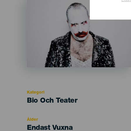
Lear
Listado
Kategori
Categoría
Bio Och Teater
del
evento
Ålder
Edad
Endast Vuxna