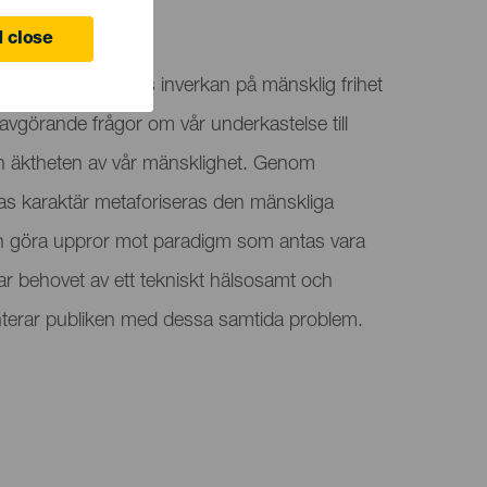
ife
 close
om teknik och dess inverkan på mänsklig frihet
avgörande frågor om vår underkastelse till
ch äktheten av vår mänsklighet. Genom
as karaktär metaforiseras den mänskliga
h göra uppror mot paradigm som antas vara
ftar behovet av ett tekniskt hälsosamt och
fronterar publiken med dessa samtida problem.