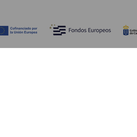
Upptäck
P
Bröllop
Kust och stränder
A
Kryssningsfartyg
Kultur
Ta
Gastronomi
Aktiv turism
Va
Alla artiklar
Se