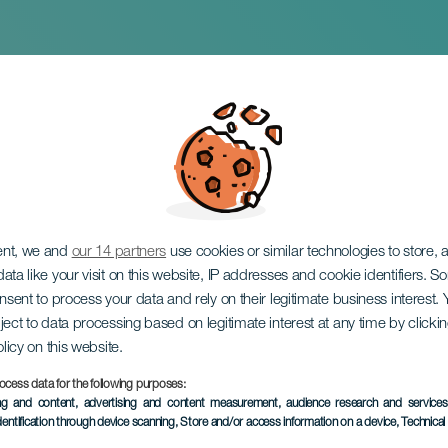
Jugando a ser dioses
ent, we and
our 14 partners
use cookies or similar technologies to store,
ata like your visit on this website, IP addresses and cookie identifiers. 
onsent to process your data and rely on their legitimate business interest
ject to data processing based on legitimate interest at any time by click
olicy on this website.
ocess data for the following purposes:
EVENEMANGET HÅLLS
ing and content, advertising and content measurement, audience research and service
dentification through device scanning
, Store and/or access information on a device
, Technica