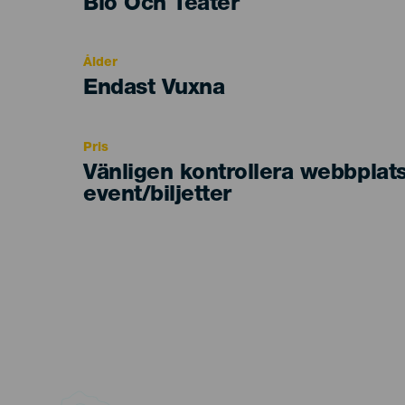
Categoría
Bio Och Teater
del
evento
Ålder
Edad
Endast Vuxna
Recomendada
Pris
Vänligen kontrollera webbplat
event/biljetter