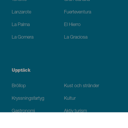
Lanzarote
Fuerteventura
La Palma
El Hierro
La Gomera
La Graciosa
Upptäck
Bröllop
Kust och stränder
Kryssningsfartyg
Kultur
Gastronomi
Aktiv turism
Alla artiklar