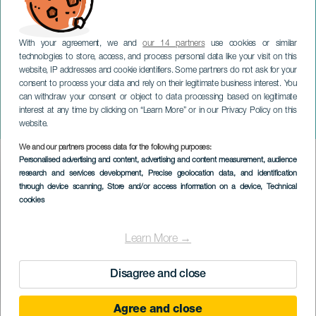
With your agreement, we and
our 14 partners
use cookies or similar
technologies to store, access, and process personal data like your visit on this
website, IP addresses and cookie identifiers. Some partners do not ask for your
consent to process your data and rely on their legitimate business interest. You
can withdraw your consent or object to data processing based on legitimate
LANZAROTE
interest at any time by clicking on “Learn More” or in our Privacy Policy on this
Will Santt på konsert
website.
We and our partners process data for the following purposes:
Imagen
Personalised advertising and content, advertising and content measurement, audience
Listado
research and services development
, Precise geolocation data, and identification
through device scanning
, Store and/or access information on a device
, Technical
cookies
Learn More →
Disagree and close
Agree and close