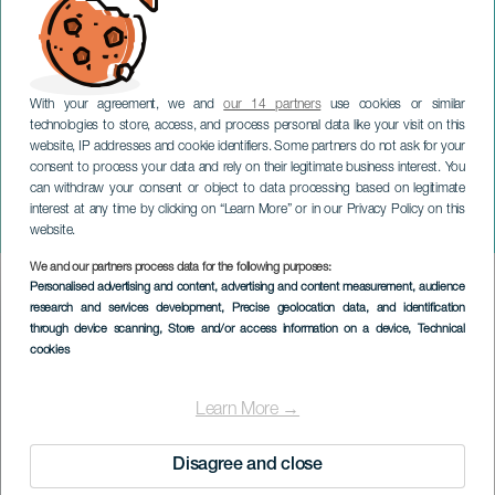
With your agreement, we and
our 14 partners
use cookies or similar
technologies to store, access, and process personal data like your visit on this
website, IP addresses and cookie identifiers. Some partners do not ask for your
consent to process your data and rely on their legitimate business interest. You
LANZAROTE
can withdraw your consent or object to data processing based on legitimate
Scenkonstfestival: Power
interest at any time by clicking on “Learn More” or in our Privacy Policy on this
Nap
website.
We and our partners process data for the following purposes:
Imagen
Personalised advertising and content, advertising and content measurement, audience
Listado
research and services development
, Precise geolocation data, and identification
through device scanning
, Store and/or access information on a device
, Technical
cookies
Learn More →
Disagree and close