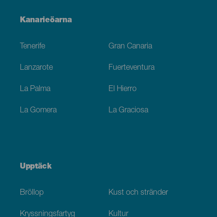
Menú
Kanarieöarna
Footer
Tenerife
Gran Canaria
Lanzarote
Fuerteventura
La Palma
El Hierro
La Gomera
La Graciosa
Upptäck
Bröllop
Kust och stränder
Kryssningsfartyg
Kultur