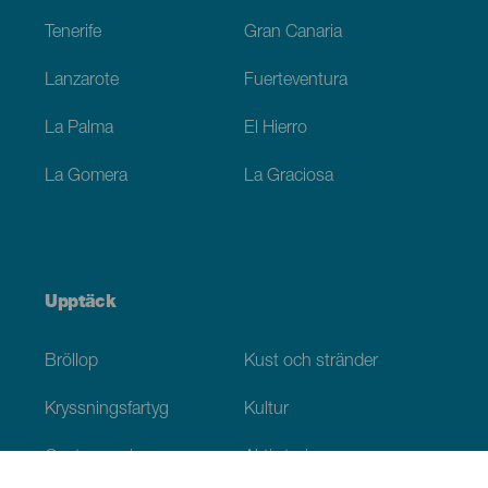
Tenerife
Gran Canaria
Lanzarote
Fuerteventura
La Palma
El Hierro
La Gomera
La Graciosa
Upptäck
Bröllop
Kust och stränder
Kryssningsfartyg
Kultur
Gastronomi
Aktiv turism