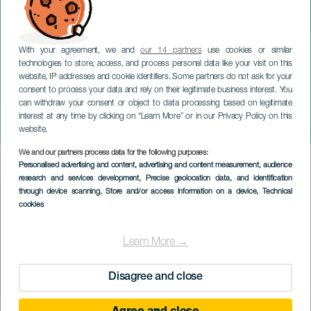
With your agreement, we and
our 14 partners
use cookies or similar
technologies to store, access, and process personal data like your visit on this
website, IP addresses and cookie identifiers. Some partners do not ask for your
consent to process your data and rely on their legitimate business interest. You
can withdraw your consent or object to data processing based on legitimate
LANZAROTE
interest at any time by clicking on “Learn More” or in our Privacy Policy on this
San Ginés polyfoniska kör
website.
We and our partners process data for the following purposes:
Imagen
Personalised advertising and content, advertising and content measurement, audience
Listado
research and services development
, Precise geolocation data, and identification
through device scanning
, Store and/or access information on a device
, Technical
cookies
Learn More →
Disagree and close