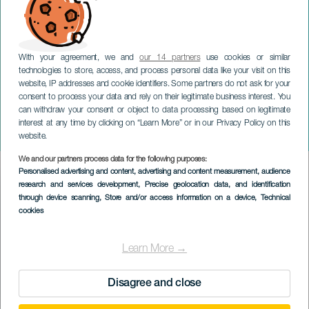
With your agreement, we and
our 14 partners
use cookies or similar
technologies to store, access, and process personal data like your visit on this
website, IP addresses and cookie identifiers. Some partners do not ask for your
consent to process your data and rely on their legitimate business interest. You
LANZAROTE
can withdraw your consent or object to data processing based on legitimate
Rodrigo Cuevas på
interest at any time by clicking on “Learn More” or in our Privacy Policy on this
konsert
website.
We and our partners process data for the following purposes:
Imagen
Personalised advertising and content, advertising and content measurement, audience
Listado
research and services development
, Precise geolocation data, and identification
through device scanning
, Store and/or access information on a device
, Technical
cookies
Learn More →
Disagree and close