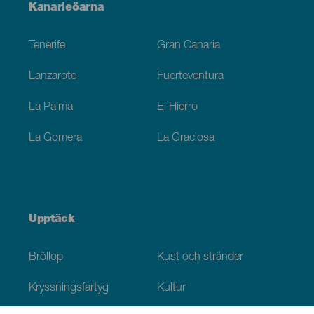
Menú
Kanarieöarna
Footer
Tenerife
Gran Canaria
Lanzarote
Fuerteventura
La Palma
El Hierro
La Gomera
La Graciosa
Upptäck
Bröllop
Kust och stränder
Kryssningsfartyg
Kultur