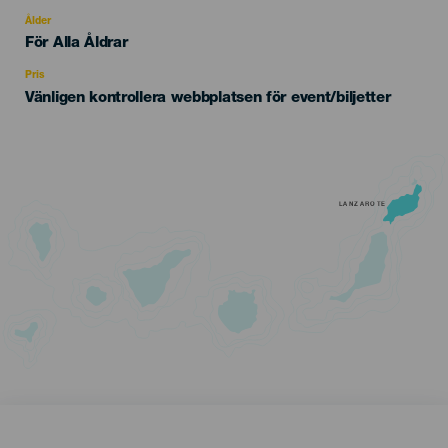
del
evento
Ålder
Edad
För Alla Åldrar
Recomendada
Pris
Vänligen kontrollera webbplatsen för event/biljetter
LANZAROTE