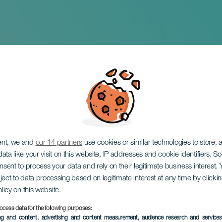
rro
ent, we and
our 14 partners
use cookies or similar technologies to store,
ata like your visit on this website, IP addresses and cookie identifiers. 
onsent to process your data and rely on their legitimate business interest
ject to data processing based on legitimate interest at any time by click
olicy on this website.
ocess data for the following purposes:
EVENEMANGET HÅLLS
ing and content, advertising and content measurement, audience research and service