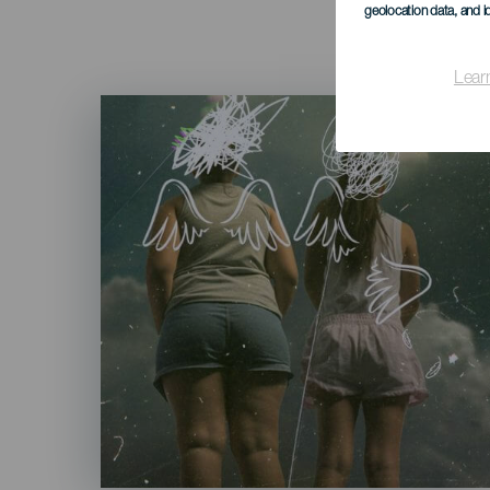
geolocation data, and i
Lear
Imagen
Listado