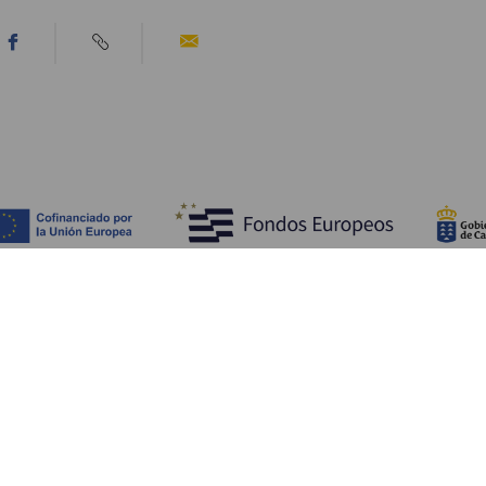
Upptäck
P
Bröllop
Kust och stränder
A