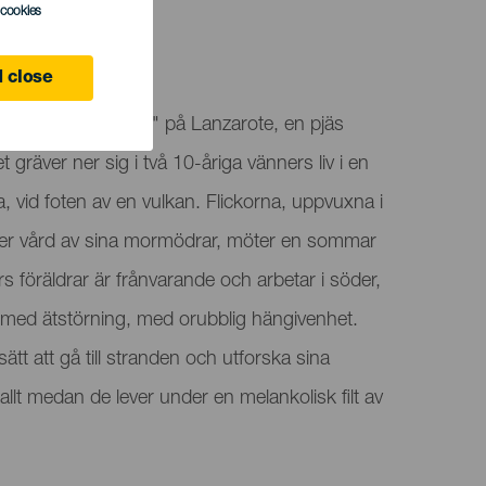
l cookies
 close
ar "Panza de Burro" på Lanzarote, en pjäs
räver ner sig i två 10-åriga vänners liv i en
a, vid foten av en vulkan. Flickorna, uppvuxna i
nder vård av sina mormödrar, möter en sommar
rs föräldrar är frånvarande och arbetar i söder,
ös med ätstörning, med orubblig hängivenhet.
ätt att gå till stranden och utforska sina
llt medan de lever under en melankolisk filt av