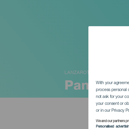
LANZAROTE
Panza Bu
With your agreem
process personal d
not ask for your c
your consent or ob
or in our Privacy P
We and our partners pr
Personalised advertis