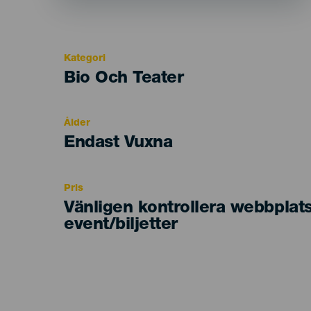
Kategori
Categoría
Bio Och Teater
del
evento
Ålder
Edad
Endast Vuxna
Recomendada
Pris
Vänligen kontrollera webbplat
event/biljetter