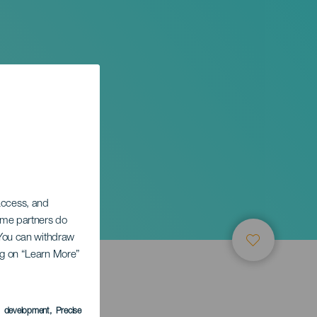
 access, and
Some partners do
. You can withdraw
ing on “Learn More”
s development
, Precise