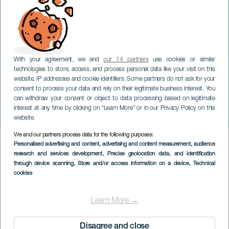
With your agreement, we and
our 14 partners
use cookies or similar
technologies to store, access, and process personal data like your visit on this
website, IP addresses and cookie identifiers. Some partners do not ask for your
consent to process your data and rely on their legitimate business interest. You
can withdraw your consent or object to data processing based on legitimate
LANZAROTE
interest at any time by clicking on “Learn More” or in our Privacy Policy on this
Mover montañas
website.
We and our partners process data for the following purposes:
Imagen
Personalised advertising and content, advertising and content measurement, audience
Listado
research and services development
, Precise geolocation data, and identification
through device scanning
, Store and/or access information on a device
, Technical
cookies
Learn More →
Disagree and close