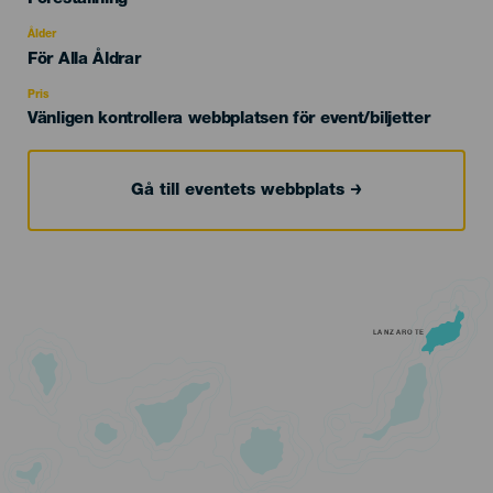
del
evento
Ålder
Edad
För Alla Åldrar
Recomendada
Pris
Vänligen kontrollera webbplatsen för event/biljetter
Gå till eventets webbplats
LANZAROTE